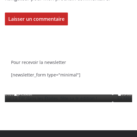
Pour recevoir la newsletter
BRÈVES
CAT ACTU
SORTIES
[newsletter_form type="minimal"]
es Étoiles fête sa 9ᵉ édition
La Fête de la Mer et des Pêc
Roussillon
03/08/2026
presscat