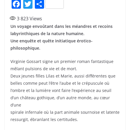
F
T
P
a
w
ar
3 823
Views
c
itt
ta
Un voyage envoûtant dans les méandres et recoins
e
er
g
labyrinthiques de la nature humaine.
b
er
Une enquête et quête initiatique érotico-
o
philosophique.
o
Virginie Gossart signe un premier roman fantastique
k
mêlant pulsions de vie et de mort.
Deux jeunes filles Lilas et Marie, aussi différentes que
belles comme peut l’être l’aube et le crépuscule où
l’ombre et la lumière vont faire l’expérience au seuil
d’un château gothique, d’un autre monde, au cœur
d’une
spirale infernale où la part animale sournoise et latente
ressurgit, ébranlant les certitudes.