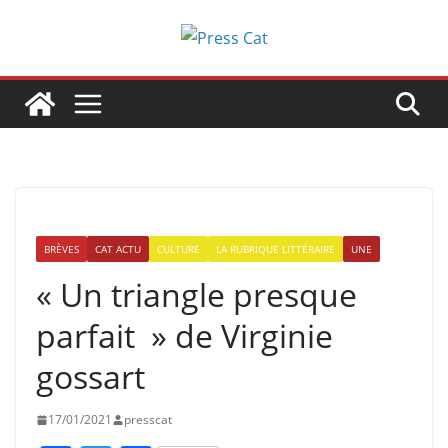
Passer
au
contenu
BRÈVES
CAT ACTU
CULTURE
LA RUBRIQUE LITTÉRAIRE
UNE
« Un triangle presque
parfait » de Virginie
gossart
17/01/2021
presscat