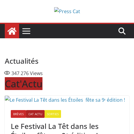
Passer
au
contenu
Actualités
347 276
Views
Cat'Actu
BRÈVES
CAT ACTU
SORTIES
Le Festival La Têt dans les