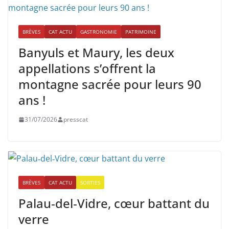
BRÈVES
CAT ACTU
GASTRONOMIE
PATRIMOINE
Banyuls et Maury, les deux
appellations s’offrent la
montagne sacrée pour leurs 90
ans !
31/07/2026
presscat
BRÈVES
CAT ACTU
SORTIES
Palau‑del‑Vidre, cœur battant du
verre