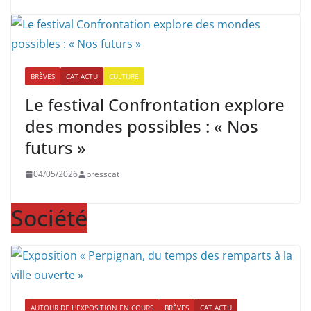
BRÈVES
CAT ACTU
CULTURE
Le festival Confrontation explore
des mondes possibles : « Nos
futurs »
04/05/2026
presscat
Société
AUTOUR DE L'EXPOSITION EN COURS
BRÈVES
CAT ACTU