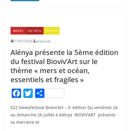
o
k
BRÈVES
CAT ACTU
SORTIES
17/07/2026
presscat
Alénya présente la 5ème édition
du festival Bioviv’Art sur le
thème « mers et océan,
essentiels et fragiles »
F
T
P
a
w
ar
522 ViewsFestival Bioviv’Art – 5ᵉ édition Du vendredi 24
c
itt
ta
au dimanche 26 juillet à Alénya BIOVIV’ART présente
e
er
g
sa marraine et
b
er