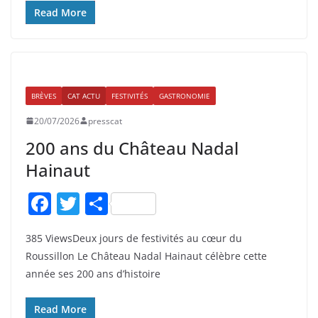
b
er
Read More
o
o
k
BRÈVES
CAT ACTU
FESTIVITÉS
GASTRONOMIE
20/07/2026
presscat
200 ans du Château Nadal
Hainaut
F
T
P
a
w
ar
385 ViewsDeux jours de festivités au cœur du
c
itt
ta
Roussillon Le Château Nadal Hainaut célèbre cette
e
er
g
année ses 200 ans d’histoire
b
er
o
Read More