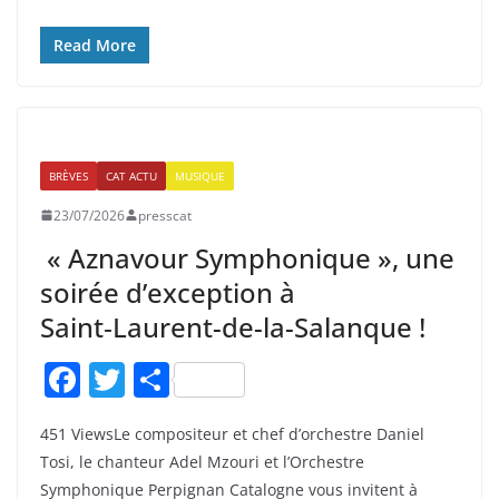
b
er
o
Read More
o
k
BRÈVES
CAT ACTU
MUSIQUE
23/07/2026
presscat
« Aznavour Symphonique », une
soirée d’exception à
Saint‑Laurent-de-la-Salanque !
F
T
P
a
w
ar
451 ViewsLe compositeur et chef d’orchestre Daniel
c
itt
ta
Tosi, le chanteur Adel Mzouri et l’Orchestre
e
er
g
Symphonique Perpignan Catalogne vous invitent à