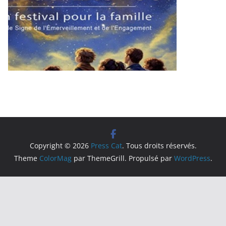
Copyright © 2026
Press Cat
. Tous droits réservés.
9ᵉ édition
Theme
ColorMag
par ThemeGrill. Propulsé par
WordPress
.