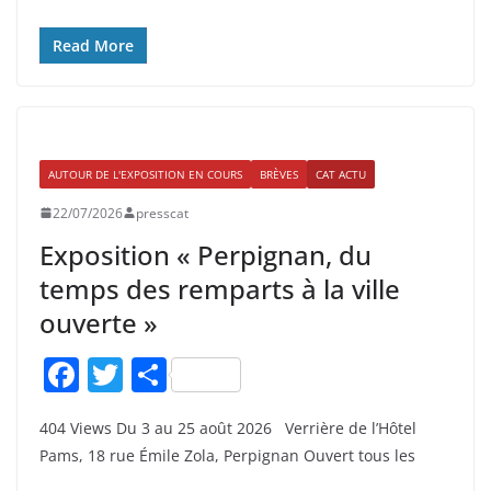
b
er
o
Read More
o
k
AUTOUR DE L'EXPOSITION EN COURS
BRÈVES
CAT ACTU
22/07/2026
presscat
Exposition « Perpignan, du
temps des remparts à la ville
ouverte »
F
T
P
a
w
ar
404 Views Du 3 au 25 août 2026 Verrière de l’Hôtel
c
itt
ta
Pams, 18 rue Émile Zola, Perpignan Ouvert tous les
e
er
g