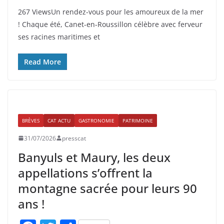
a
w
ar
267 ViewsUn rendez-vous pour les amoureux de la mer
c
itt
ta
! Chaque été, Canet-en-Roussillon célèbre avec ferveur
e
er
g
ses racines maritimes et
b
er
o
Read More
o
k
BRÈVES
CAT ACTU
GASTRONOMIE
PATRIMOINE
31/07/2026
presscat
Banyuls et Maury, les deux
appellations s’offrent la
montagne sacrée pour leurs 90
ans !