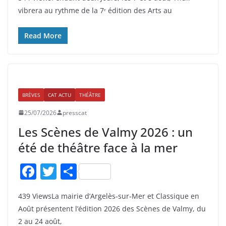
c
itt
ta
vibrera au rythme de la 7ᵉ édition des Arts au
e
er
g
b
er
Read More
o
o
k
BRÈVES
CAT ACTU
THÉÂTRE
25/07/2026
presscat
Les Scènes de Valmy 2026 : un
été de théâtre face à la mer
F
T
P
a
w
ar
439 ViewsLa mairie d’Argelès‑sur‑Mer et Classique en
c
itt
ta
Août présentent l’édition 2026 des Scènes de Valmy, du
e
er
g
2 au 24 août,