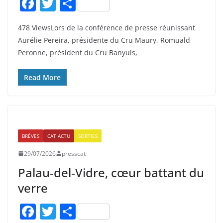
F
T
P
a
w
ar
478 ViewsLors de la conférence de presse réunissant
c
itt
ta
Aurélie Pereira, présidente du Cru Maury, Romuald
e
er
g
Peronne, président du Cru Banyuls,
b
er
o
Read More
o
k
BRÈVES
CAT ACTU
SORTIES
29/07/2026
presscat
Palau‑del‑Vidre, cœur battant du
verre
F
T
P