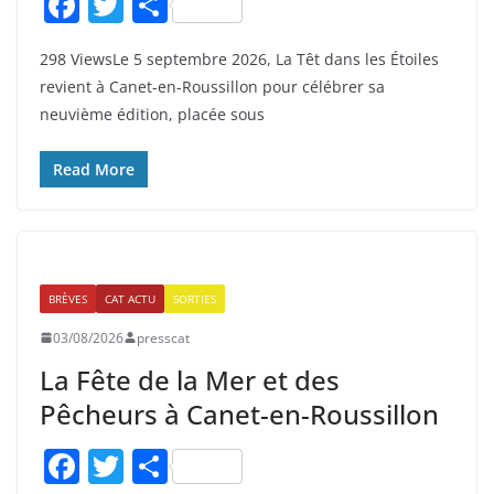
F
T
P
a
w
ar
298 ViewsLe 5 septembre 2026, La Têt dans les Étoiles
c
itt
ta
revient à Canet-en-Roussillon pour célébrer sa
e
er
g
neuvième édition, placée sous
b
er
o
Read More
o
k
BRÈVES
CAT ACTU
SORTIES
03/08/2026
presscat
La Fête de la Mer et des
Pêcheurs à Canet-en-Roussillon
F
T
P