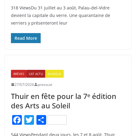
a
w
ar
318 ViewsDu 31 juillet au 3 août, Palau‑del‑Vidre
c
itt
ta
devient la capitale du verre. Une quarantaine de
e
er
g
verriers y présenteront leur
b
er
o
Read More
o
k
BRÈVES
CAT ACTU
MUSIQUE
27/07/2026
presscat
Thuir en fête pour la 7ᵉ édition
des Arts au Soleil
F
T
P
a
w
ar
544 ViewsPendant deux jours, les 7 et 8 août, Thuir