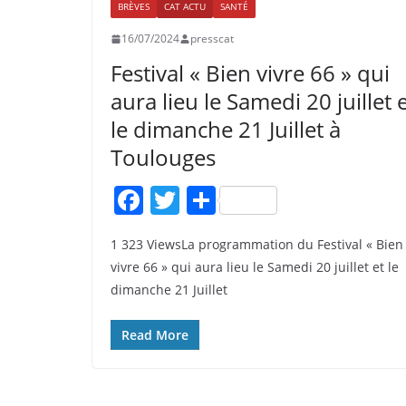
BRÈVES
CAT ACTU
SANTÉ
16/07/2024
presscat
Festival « Bien vivre 66 » qui
aura lieu le Samedi 20 juillet 
le dimanche 21 Juillet à
Toulouges
F
T
P
a
w
ar
1 323 ViewsLa programmation du Festival « Bien
c
itt
ta
vivre 66 » qui aura lieu le Samedi 20 juillet et le
e
er
g
dimanche 21 Juillet
b
er
o
Read More
o
k