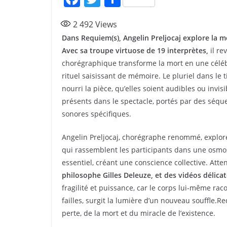
a
w
ar
2 492
Views
c
itt
ta
Dans Requiem(s), Angelin Preljocaj explore la m
e
er
g
Avec sa troupe virtuose de 19 interprètes,
il re
b
er
chorégraphique transforme la mort en une célébr
o
rituel saisissant de mémoire. Le pluriel dans le t
nourri la pièce, qu’elles soient audibles ou invisi
o
présents dans le spectacle, portés par des séq
k
sonores spécifiques.
Angelin Preljocaj, chorégraphe renommé, explore 
qui rassemblent les participants dans une osmos
essentiel, créant une conscience collective. Att
philosophe Gilles Deleuze, et des vidéos délica
fragilité et puissance, car le corps lui-même racon
failles, surgit la lumière d’un nouveau souffle.R
perte, de la mort et du miracle de l’existence.