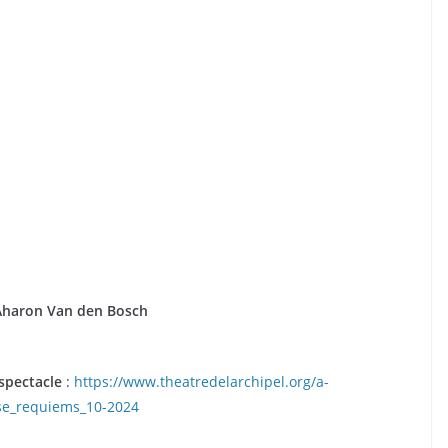
Aharon Van den Bosch
 spectacle
:
https://www.theatredelarchipel.org/a-
nse_requiems_10-2024