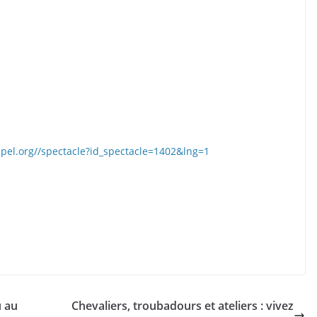
chipel.org//spectacle?id_spectacle=1402&lng=1
u au
Chevaliers, troubadours et ateliers : vivez