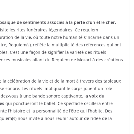
osaïque de sentiments associés à la perte d’un être cher.
visite les rites funéraires légendaires. Ce requiem
ation de la vie, où toute notre humanité s’incarne dans un
itre, Requiem(s), reflète la multiplicité des références qui ont
bles. C’est une façon de signifier la variété des rituels
uences musicales allant du Requiem de Mozart à des créations
la célébration de la vie et de la mort à travers des tableaux
e sonore. Les rituels impliquant le corps jouent un rôle
endez-vous à une bande sonore captivante,
la voix du
tes
qui ponctueront le ballet. Ce spectacle oscillera entre
te l’histoire et la personnalité de l’être qui l’habite. Des
equiem(s) nous invite à nous réunir autour de l’idée de la