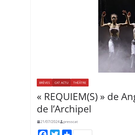
BRÈVES
CAT ACTU
THÉÂTRE
« REQUIEM(S) » de Ang
de l’Archipel
21/07/2024
presscat
F
T
P