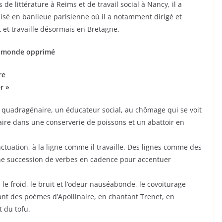
e littérature à Reims et de travail social à Nancy, il a
sé en banlieue parisienne où il a notamment dirigé et
t et travaille désormais en Bretagne.
’un monde opprimé
re
r »
, quadragénaire, un éducateur social, au chômage qui se voit
maire dans une conserverie de poissons et un abattoir en
nctuation, à la ligne comme il travaille. Des lignes comme des
Une succession de verbes en cadence pour accentuer
le froid, le bruit et l’odeur nauséabonde, le covoiturage
tant des poèmes d’Apollinaire, en chantant Trenet, en
 du tofu.