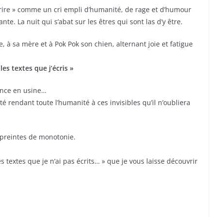
écrire » comme un cri empli d’humanité, de rage et d’humour
te. La nuit qui s’abat sur les êtres qui sont las d’y être.
 à sa mère et à Pok Pok son chien, alternant joie et fatigue
les textes que j’écris »
ience en usine…
é rendant toute l’humanité à ces invisibles qu’il n’oubliera
mpreintes de monotonie.
es textes que je n’ai pas écrits… » que je vous laisse découvrir