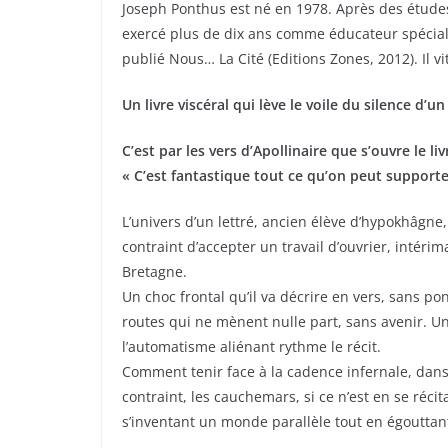
Joseph Ponthus est né en 1978. Après des études d
e
er
g
exercé plus de dix ans comme éducateur spéciali
b
er
publié Nous… La Cité (Editions Zones, 2012). Il vi
o
Un livre viscéral qui lève le voile du silence d
o
k
C’est par les vers d’Apollinaire que s’ouvre le liv
« C’est fantastique tout ce qu’on peut supporte
L’univers d’un lettré, ancien élève d’hypokhâgne
contraint d’accepter un travail d’ouvrier, intéri
Bretagne.
Un choc frontal qu’il va décrire en vers, sans po
routes qui ne mènent nulle part, sans avenir. 
l’automatisme aliénant rythme le récit.
Comment tenir face à la cadence infernale, dans 
contraint, les cauchemars, si ce n’est en se réci
s’inventant un monde parallèle tout en égouttant