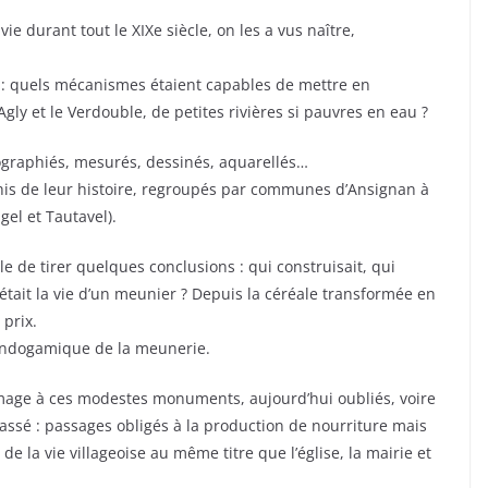
e durant tout le XIXe siècle, on les a vus naître,
 : quels mécanismes étaient capables de mettre en
ly et le Verdouble, de petites rivières si pauvres en eau ?
tographiés, mesurés, dessinés, aquarellés…
chis de leur histoire, regroupés par communes d’Ansignan à
gel et Tautavel).
le de tirer quelques conclusions : qui construisait, qui
e était la vie d’un meunier ? Depuis la céréale transformée en
 prix.
 endogamique de la meunerie.
age à ces modestes monuments, aujourd’hui oubliés, voire
passé : passages obligés à la production de nourriture mais
e la vie villageoise au même titre que l’église, la mairie et