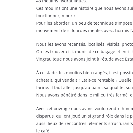
43 moulins hydrauliques.
o
Ces moulins ont une histoire que nous avons suivi
k
fonctionner, mourir.
Pour les aborder, un peu de technique s’impose
mouvement de si lourdes meules avec, hormis l’Ag
Nous les avons recensés, localisés, visités, pho
On les trouvera ici, munis de ce bagage et enri
Vingrau (que nous avons joint à l’étude avec Esta
À ce stade, les moulins bien rangés, il est possib
achetait, qui vendait ? Était-ce rentable ? Quell
farine, il faut aller jusqu’au pain : sa qualité, son
Nous avons pénétré dans le milieu très fermé,
Avec cet ouvrage nous avons voulu rendre homm
disparus, qui ont joué un si grand rôle dans le 
aussi lieux de rencontres, éléments structurants d
le café.