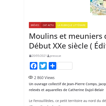
BRÈVES
CAT ACTU
LA RUBRIQUE LITTÉRAIRE
Moulins et meuniers d
Début XXe siècle ( Éd
20/05/2021
presscat
F
T
P
a
w
ar
2 860
Views
c
itt
ta
Un ouvrage collectif de Jean-Pierre Comps, Jac
e
er
g
relevés et aquarelles de Catherine Dujol-Belair
b
er
Le Fenouillèdes, ce petit territoire au nord du 
o