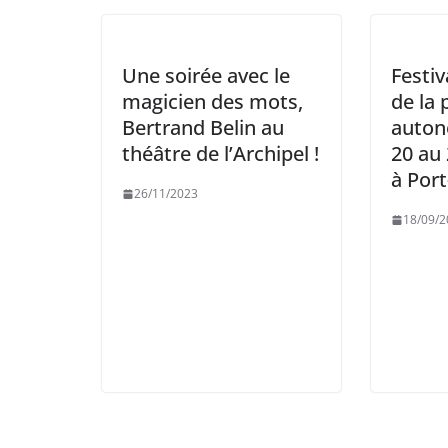
Une soirée avec le
Festiv
magicien des mots,
de la 
Bertrand Belin au
auton
théâtre de l’Archipel !
20 au
à Por
26/11/2023
18/09/2