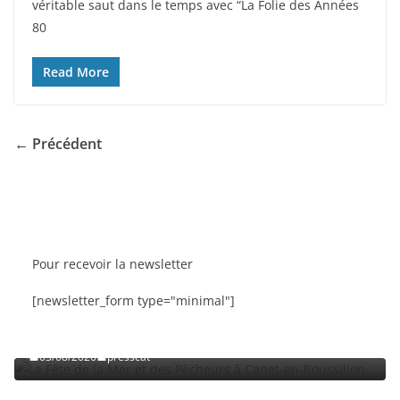
véritable saut dans le temps avec “La Folie des Années
e
er
g
80
b
er
o
Read More
o
k
← Précédent
Pour recevoir la newsletter
BRÈVES
CAT ACTU
SORTIES
[newsletter_form type="minimal"]
La Fête de la Mer et des Pêcheurs à Canet-en-
Roussillon
03/08/2026
presscat