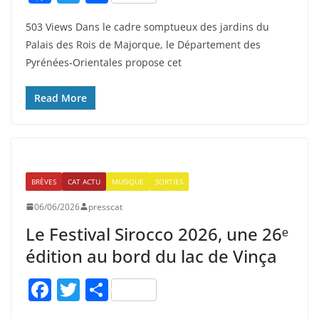
a
w
ar
503 Views Dans le cadre somptueux des jardins du
c
itt
ta
Palais des Rois de Majorque, le Département des
e
er
g
Pyrénées‑Orientales propose cet
b
er
o
Read More
o
k
BRÈVES
CAT ACTU
MUSIQUE
SORTIES
06/06/2026
presscat
Le Festival Sirocco 2026, une 26ᵉ
édition au bord du lac de Vinça
F
T
P
a
w
ar