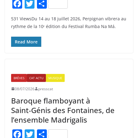
F
T
P
a
w
ar
531 ViewsDu 14 au 18 juillet 2026, Perpignan vibrera au
c
itt
ta
rythme de la 10ᵉ édition du Festival Rumba Na Má.
e
er
g
b
er
Read More
o
o
k
BRÈVES
CAT ACTU
MUSIQUE
08/07/2026
presscat
Baroque flamboyant à
Saint‑Génis des Fontaines, de
l’ensemble Madrigalis
F
T
P