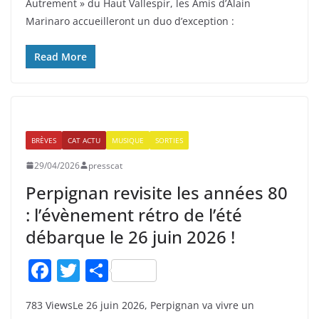
Autrement » du Haut Vallespir, les Amis d’Alain
e
er
g
Marinaro accueilleront un duo d’exception :
b
er
o
Read More
o
k
BRÈVES
CAT ACTU
MUSIQUE
SORTIES
29/04/2026
presscat
Perpignan revisite les années 80
: l’évènement rétro de l’été
débarque le 26 juin 2026 !
F
T
P
a
w
ar
783 ViewsLe 26 juin 2026, Perpignan va vivre un
c
itt
ta