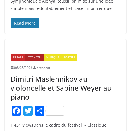
Symphonique d’Alénya Roussillon mise sur une idée
e
er
g
simple mais redoutablement efficace : montrer que
b
er
o
Read More
o
k
BRÈVES
CAT ACTU
MUSIQUE
SORTIES
06/05/2026
presscat
Dimitri Maslennikov au
violoncelle et Sabine Weyer au
piano
F
T
P
a
w
ar
1 431 ViewsDans le cadre du festival « Classique
c
itt
ta