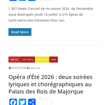
a
w
ar
1 367 Views Concert de mi‑saison 2026 de l’ensemble
c
itt
ta
vocal Madrigalis Jeudi 16 juillet à 21h Église de
e
er
g
Saint‑Génis‑des‑Fontaines Pour son
b
er
o
Read More
o
k
BRÈVES
CAT ACTU
MUSIQUE
UNE
02/07/2026
presscat
Opéra d’Été 2026 : deux soirées
lyriques et chorégraphiques au
Palais des Rois de Majorque
F
T
P