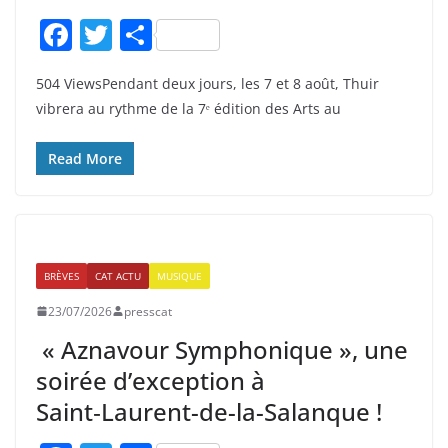
F
T
P
a
w
ar
504 ViewsPendant deux jours, les 7 et 8 août, Thuir
c
itt
ta
vibrera au rythme de la 7ᵉ édition des Arts au
e
er
g
b
er
Read More
o
o
k
BRÈVES
CAT ACTU
MUSIQUE
23/07/2026
presscat
« Aznavour Symphonique », une
soirée d’exception à
Saint‑Laurent-de-la-Salanque !