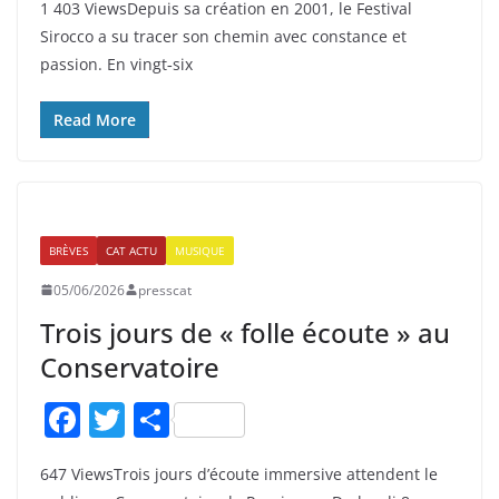
1 403 ViewsDepuis sa création en 2001, le Festival
c
itt
ta
Sirocco a su tracer son chemin avec constance et
e
er
g
passion. En vingt‑six
b
er
o
Read More
o
k
BRÈVES
CAT ACTU
MUSIQUE
05/06/2026
presscat
Trois jours de « folle écoute » au
Conservatoire
F
T
P
a
w
ar
647 ViewsTrois jours d’écoute immersive attendent le
c
itt
ta