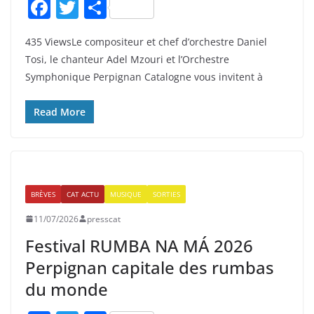
F
T
P
a
w
ar
435 ViewsLe compositeur et chef d’orchestre Daniel
c
itt
ta
Tosi, le chanteur Adel Mzouri et l’Orchestre
e
er
g
Symphonique Perpignan Catalogne vous invitent à
b
er
o
Read More
o
k
BRÈVES
CAT ACTU
MUSIQUE
SORTIES
11/07/2026
presscat
Festival RUMBA NA MÁ 2026
Perpignan capitale des rumbas
du monde