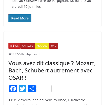
public au Conservatoire de Perpignan. Du lundi 8 au
e
er
g
mercredi 10 juin, les
b
er
o
Read More
o
k
BRÈVES
CAT ACTU
MUSIQUE
UNE
11/05/2026
presscat
Vous avez dit classique ? Mozart,
Bach, Schubert autrement avec
OSAR !
F
T
P
a
w
ar
1 031 ViewsPour sa nouvelle tournée, l’Orchestre
c
itt
ta