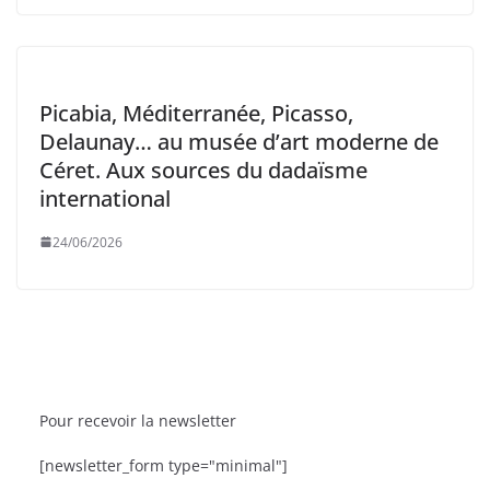
Picabia, Méditerranée, Picasso,
Delaunay… au musée d’art moderne de
Céret. Aux sources du dadaïsme
international
24/06/2026
Pour recevoir la newsletter
BRÈVES
CAT ACTU
SORTIES
[newsletter_form type="minimal"]
s les Étoiles fête sa 9ᵉ édition
La Fête de la Mer et des 