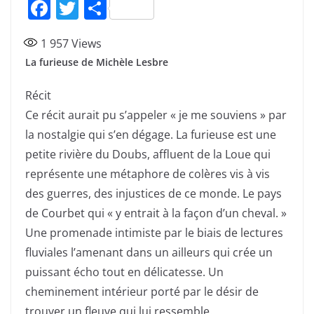
F
T
P
a
w
ar
1 957
Views
c
itt
ta
La furieuse de
Michèle Lesbre
e
er
g
b
er
Récit
o
Ce récit aurait pu s’appeler « je me souviens » par
la nostalgie qui s’en dégage. La furieuse est une
o
petite rivière du Doubs, affluent de la Loue qui
k
représente une métaphore de colères vis à vis
des guerres, des injustices de ce monde. Le pays
de Courbet qui « y entrait à la façon d’un cheval. »
Une promenade intimiste par le biais de lectures
fluviales l’amenant dans un ailleurs qui crée un
puissant écho tout en délicatesse. Un
cheminement intérieur porté par le désir de
trouver un fleuve qui lui ressemble.