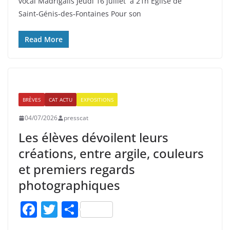
vocal Madrigalis Jeudi 16 juillet à 21h Église de
e
er
g
Saint‑Génis‑des‑Fontaines Pour son
b
er
o
Read More
o
k
BRÈVES
CAT ACTU
EXPOSITIONS
04/07/2026
presscat
Les élèves dévoilent leurs
créations, entre argile, couleurs
et premiers regards
photographiques
F
T
P
a
w
ar