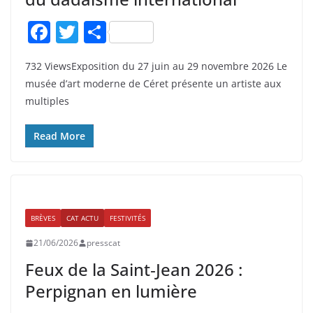
F
T
P
a
w
ar
732 ViewsExposition du 27 juin au 29 novembre 2026 Le
c
itt
ta
musée d’art moderne de Céret présente un artiste aux
e
er
g
multiples
b
er
o
Read More
o
k
BRÈVES
CAT ACTU
FESTIVITÉS
21/06/2026
presscat
Feux de la Saint‑Jean 2026 :
Perpignan en lumière