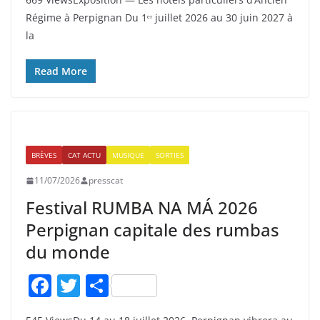
c
itt
ta
Régime à Perpignan Du 1ᵉʳ juillet 2026 au 30 juin 2027 à
e
er
g
la
b
er
o
Read More
o
k
BRÈVES
CAT ACTU
MUSIQUE
SORTIES
11/07/2026
presscat
Festival RUMBA NA MÁ 2026
Perpignan capitale des rumbas
du monde
F
T
P
a
w
ar