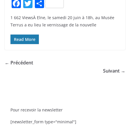
F
T
P
a
w
ar
1 662 ViewsÀ Elne, le samedi 20 juin à 18h, au Musée
c
itt
ta
Terrus a eu lieu le vernissage de la nouvelle
e
er
g
b
er
Read More
o
o
← Précédent
k
Suivant →
Pour recevoir la newsletter
BRÈVES
CAT ACTU
SORTIES
[newsletter_form type="minimal"]
ᵉ édition
La Fête de la Mer et des Pêcheurs à Canet-en-