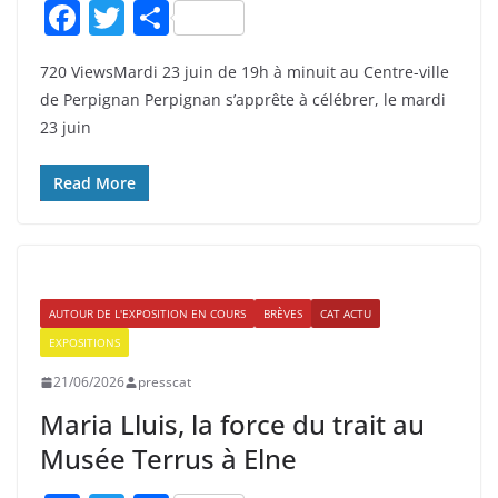
F
T
P
a
w
ar
720 ViewsMardi 23 juin de 19h à minuit au Centre-ville
c
itt
ta
de Perpignan Perpignan s’apprête à célébrer, le mardi
e
er
g
23 juin
b
er
o
Read More
o
k
AUTOUR DE L'EXPOSITION EN COURS
BRÈVES
CAT ACTU
EXPOSITIONS
21/06/2026
presscat
Maria Lluis, la force du trait au
Musée Terrus à Elne