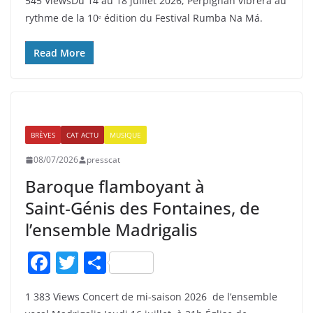
545 ViewsDu 14 au 18 juillet 2026, Perpignan vibrera au
c
itt
ta
rythme de la 10ᵉ édition du Festival Rumba Na Má.
e
er
g
b
er
Read More
o
o
k
BRÈVES
CAT ACTU
MUSIQUE
08/07/2026
presscat
Baroque flamboyant à
Saint‑Génis des Fontaines, de
l’ensemble Madrigalis
F
T
P
a
w
ar
1 383 Views Concert de mi‑saison 2026 de l’ensemble
c
itt
ta