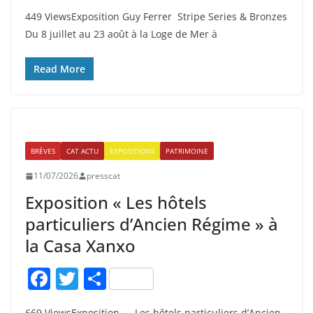
a
w
ar
449 ViewsExposition Guy Ferrer Stripe Series & Bronzes
c
itt
ta
Du 8 juillet au 23 août à la Loge de Mer à
e
er
g
b
er
Read More
o
o
k
BRÈVES
CAT ACTU
EXPOSITIONS
PATRIMOINE
11/07/2026
presscat
Exposition « Les hôtels
particuliers d’Ancien Régime » à
la Casa Xanxo
F
T
P
a
w
ar
669 ViewsExposition — Les hôtels particuliers d’Ancien