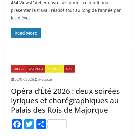
484 ViewsL’atelier ouvre ses portes ce lundi pour
c
itt
ta
présenter le travail réalisé tout au long de l’année par
e
er
g
les élèves
b
er
o
Read More
o
k
BRÈVES
CAT ACTU
MUSIQUE
UNE
02/07/2026
presscat
Opéra d’Été 2026 : deux soirées
lyriques et chorégraphiques au
Palais des Rois de Majorque
F
T
P
a
w
ar