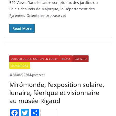
520 Views Dans le cadre somptueux des jardins du
c
itt
ta
Palais des Rois de Majorque, le Département des
e
er
g
Pyrénées‑Orientales propose cet
b
er
o
Read More
o
k
AUTOUR DE L'EXPOSITION EN COURS
BRÈVES
CAT ACTU
EXPOSITIONS
28/06/2026
presscat
Mirómonde, l’exposition solaire,
lunaire, féerique et visionnaire
au musée Rigaud
F
T
P