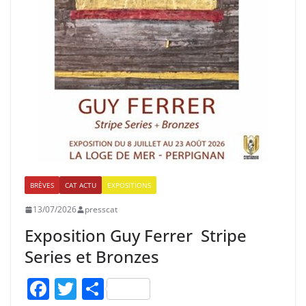
BRÈVES
CAT ACTU
EXPOSITIONS
13/07/2026
presscat
Exposition Guy Ferrer Stripe
Series et Bronzes
F
T
P