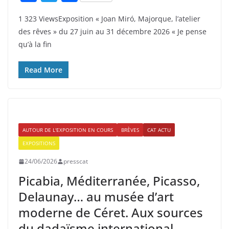
a
w
ar
1 323 ViewsExposition « Joan Miró, Majorque, l’atelier
c
itt
ta
des rêves » du 27 juin au 31 décembre 2026 « Je pense
e
er
g
qu’à la fin
b
er
o
Read More
o
k
AUTOUR DE L'EXPOSITION EN COURS
BRÈVES
CAT ACTU
EXPOSITIONS
24/06/2026
presscat
Picabia, Méditerranée, Picasso,
Delaunay… au musée d’art
moderne de Céret. Aux sources
du dadaïsme international