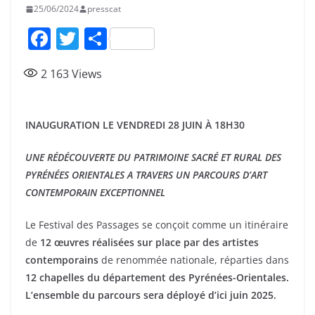
25/06/2024
presscat
F
T
P
a
w
ar
2 163
Views
c
itt
ta
e
er
g
b
er
INAUGURATION LE VENDREDI 28 JUIN À 18H30
o
UNE RÉDÉCOUVERTE DU PATRIMOINE SACRÉ ET RURAL DES
o
PYRÉNÉES ORIENTALES A TRAVERS UN
PARCOURS D’ART
k
CONTEMPORAIN EXCEPTIONNEL
Le Festival des Passages se conçoit comme un itinéraire
de
12 œuvres réalisées sur place par des artistes
contemporains
de renommée nationale, réparties dans
12 chapelles du département des Pyrénées-Orientales.
L’ensemble du parcours sera déployé d’ici juin 2025.