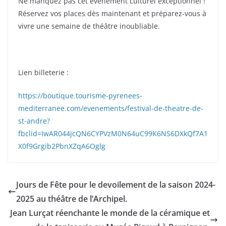
Ne manquez pas cet événement culturel exceptionnel !
Réservez vos places dès maintenant et préparez-vous à
vivre une semaine de théâtre inoubliable.
Lien billeterie :
https://boutique.tourisme-pyrenees-
mediterranee.com/evenements/festival-de-theatre-de-
st-andre?
fbclid=IwAR044jcQN6CYPVzM0N64uC99K6NS6DXkQf7A1
X0f9Grgib2PbnXZqA6Oglg
Jours de Fête pour le devoilement de la saison 2024-
2025 au théâtre de l’Archipel.
Jean Lurçat réenchante le monde de la céramique et