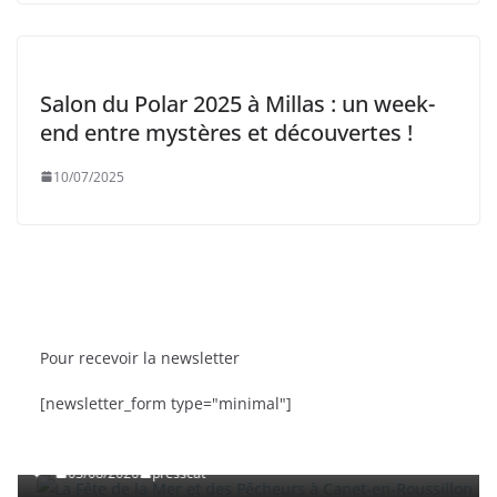
Salon du Polar 2025 à Millas : un week-
end entre mystères et découvertes !
10/07/2025
Pour recevoir la newsletter
BRÈVES
CAT ACTU
SORTIES
[newsletter_form type="minimal"]
La Fête de la Mer et des Pêcheurs à Canet-en-
Roussillon
03/08/2026
presscat