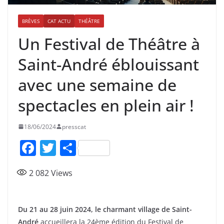
BRÈVES
CAT ACTU
THÉÂTRE
Un Festival de Théâtre à
Saint-André éblouissant
avec une semaine de
spectacles en plein air !
18/06/2024
presscat
F
T
P
a
w
ar
2 082
Views
c
itt
ta
e
er
g
b
er
Du 21 au 28 juin 2024, le charmant village de Saint-
André
accueillera la 24ème édition du Festival de