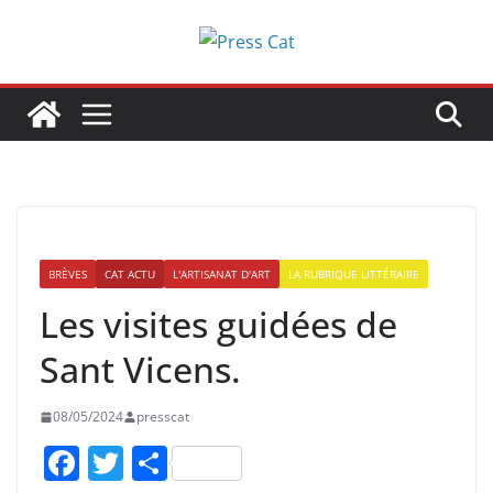
Passer
au
contenu
BRÈVES
CAT ACTU
L'ARTISANAT D'ART
LA RUBRIQUE LITTÉRAIRE
Les visites guidées de
Sant Vicens.
08/05/2024
presscat
F
T
P