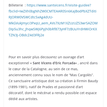
Billeterie :
https://www.santvicens.fr/visite-guidee?
fbclid=IwZXh0bgNhZW0CMTEAAR0Sn6KajBodPbXZTditi
RJORW0VSWCdtc5xAg4dUU-
MkGVukJmyci3PxqU_aem_AVs7XzM1XZUzUZ53wrSAZOM
DIp5u3hc_JhqwSWj6Pyjh0bRf873yHF7zBUuYrdHWiOrKX
TZN3J-OBdcZ4d3FRj2e
Pour en savoir plus decouvrez un ouvrage d’art
exceptionnel «
Sant Vicens d’Eric Forcada
« , ancré dans
le cœur de la Catalogne, au sein de ce mas,
anciennement connu sous le nom de “Mas Cargolès”.
Ce sanctuaire artistique doit sa création à Firmin Baudy
(1899-1981), natif de Prades et passionné d’art
décoratif, dont le mécénat a rendu possible cet espace
dédié aux artistes.