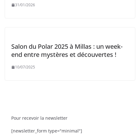
31/01/2026
Salon du Polar 2025 à Millas : un week-
end entre mystères et découvertes !
10/07/2025
Pour recevoir la newsletter
BRÈVES
CAT ACTU
SORTIES
[newsletter_form type="minimal"]
ion
La Fête de la Mer et des Pêcheurs à Canet-en-