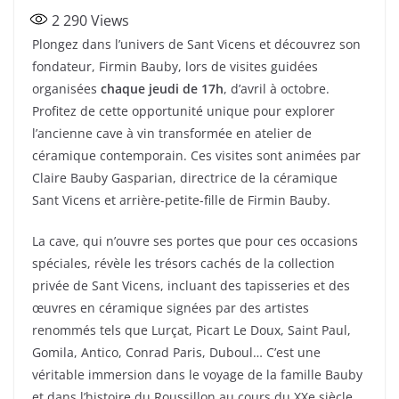
a
w
ar
2 290
Views
c
itt
ta
Plongez dans l’univers de Sant Vicens et découvrez son
e
er
g
fondateur, Firmin Bauby, lors de visites guidées
b
er
organisées
chaque jeudi de 17h
, d’avril à octobre.
o
Profitez de cette opportunité unique pour explorer
l’ancienne cave à vin transformée en atelier de
o
céramique contemporain. Ces visites sont animées par
k
Claire Bauby Gasparian, directrice de la céramique
Sant Vicens et arrière-petite-fille de Firmin Bauby.
La cave, qui n’ouvre ses portes que pour ces occasions
spéciales, révèle les trésors cachés de la collection
privée de Sant Vicens, incluant des tapisseries et des
œuvres en céramique signées par des artistes
renommés tels que Lurçat, Picart Le Doux, Saint Paul,
Gomila, Antico, Conrad Paris, Duboul… C’est une
véritable immersion dans le voyage de la famille Bauby
et dans l’histoire du Roussillon au cours du XXe siècle.