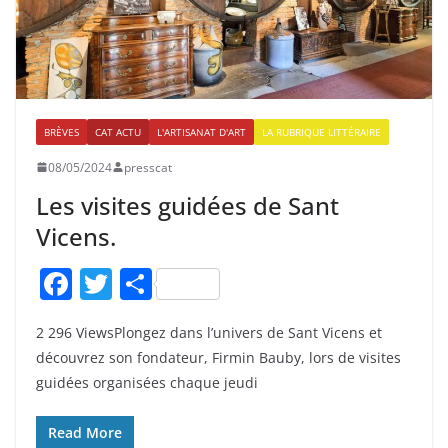
BRÈVES
CAT ACTU
L'ARTISANAT D'ART
LA RUBRIQUE LITTÉRAIRE
08/05/2024
presscat
Les visites guidées de Sant
Vicens.
F
T
P
a
w
ar
2 296 ViewsPlongez dans l’univers de Sant Vicens et
c
itt
ta
découvrez son fondateur, Firmin Bauby, lors de visites
e
er
g
guidées organisées chaque jeudi
b
er
o
Read More