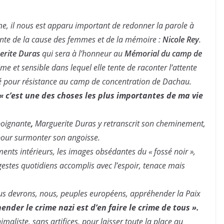
me, il nous est apparu important de redonner la parole à
tante de la cause des femmes et de la mémoire :
Nicole Rey
.
erite Duras
qui sera à l’honneur au
Mémorial du camp de
ime et sensible dans lequel elle tente de raconter l’attente
é pour résistance au camp de concentration de Dachau.
« c’est une des choses les plus importantes de ma vie
poignante
,
Marguerite Duras y retranscrit son cheminement,
pour surmonter son angoisse.
ements intérieurs, les images obsédantes du « fossé noir »,
 gestes quotidiens accomplis avec l’espoir, tenace mais
ous devrons, nous, peuples européens, appréhender la Paix
ender le crime nazi est d’en faire le crime de tous ».
imaliste, sans artifices, pour laisser toute la place au