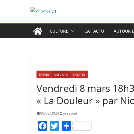
Passer
au
contenu
CULTURE
CAT ACTU
AUTOUR D
BRÈVES
CAT ACTU
THÉÂTRE
Vendredi 8 mars 18h30
« La Douleur » par Nic
09/02/2024
presscat
F
T
P