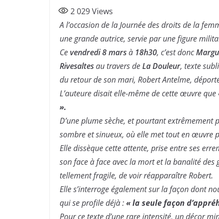
a
w
ar
2 029
Views
c
itt
ta
A l’occasion de la Journée des droits de la fem
e
er
g
une grande autrice, servie par une figure mili
b
er
Ce
vendredi 8 mars
à
18h30
, c’est donc
Margu
o
Rivesaltes
au travers de
La Douleur
, texte subl
o
du retour de son mari, Robert Antelme, déport
k
L’auteure disait elle-même de cette œuvre que
»
.
D’une plume sèche, et pourtant extrêmement 
sombre et sinueux, où elle met tout en œuvre 
Elle dissèque cette attente, prise entre ses err
son face à face avec la mort et la banalité des
tellement fragile, de voir réapparaître Robert.
Elle s’interroge également sur la façon dont n
qui se profile déjà :
« la seule façon d’appréh
Pour ce texte d’une rare intensité, un décor min