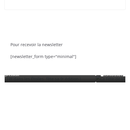
Pour recevoir la newsletter
BRÈVES
CAT ACTU
SORTIES
[newsletter_form type="minimal"]
oiles fête sa 9ᵉ édition
La Fête de la Mer et des Pêcheur
Roussillon
03/08/2026
presscat