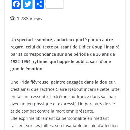
F
T
P
a
w
ar
1 788
Views
c
itt
ta
e
er
g
b
er
Un spectacle sombre, audacieux porté par un autre
regard, celui du texte puissant de Didier Goupil inspiré
o
par sa correspondance sur une période de 30 ans de
o
1922-1954, rythmé, qui happe le public, saisi d’une
k
grande émotion.
Une Frida fiévreuse, peintre engagée dans la douleur.
C’est ainsi que l’actrice Claire Nebout incarne cette lutte
en faisant ressentir l’extrême souffrance dans sa chair
avec un jeu physique et expressif. Un parcours de vie
et de combat contre la mort omniprésente.
Elle exprime librement sa personnalité en mettant
l’accent sur ses failles, son insatiable besoin d’affection