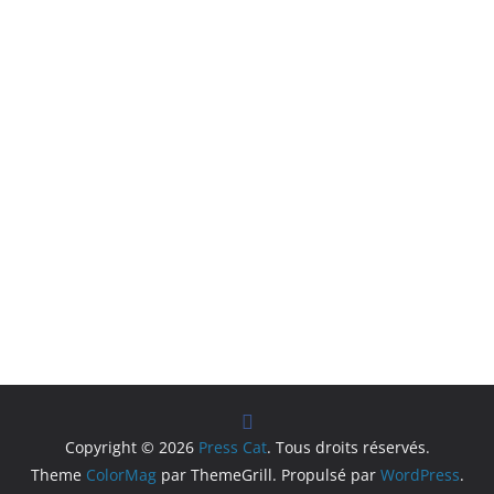
Copyright © 2026
Press Cat
. Tous droits réservés.
Theme
ColorMag
par ThemeGrill. Propulsé par
WordPress
.