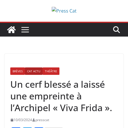
Passer
au
contenu
BRÈVES
CAT ACTU
THÉÂTRE
Un cerf blessé a laissé
une empreinte à
l’Archipel « Viva Frida ».
10/03/2024
presscat