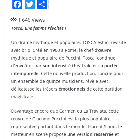
F
T
P
a
w
ar
1 646
Views
c
itt
ta
Tosca, une femme révoltée !
e
er
g
b
er
Un drame mythique et populaire, TOSCA est ici revisité
avec brio .Créé en 1900 à Rome, le chef-d’œuvre
o
mythique et populaire de Puccini, Tosca, continue
o
d’envoûter par
son intensité théâtrale et sa portée
k
intemporelle.
Cette nouvelle production, conçue pour
un ensemble de quinze musiciens, révèle avec
délicatesse les trésors
émotionnels
de cette partition
magistrale.
Davantage encore que Carmen ou La Traviata, cette
œuvre de Giacomo Puccini est la plus populaire,
représentée partout dans le monde. Florent Siaud, le
metteur en scène propose
une version resserrée
et