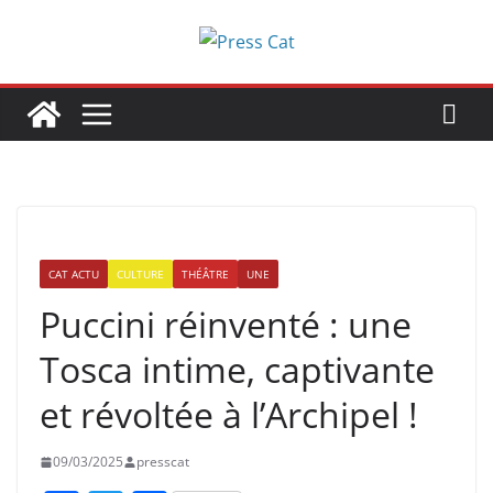
Passer
au
contenu
CAT ACTU
CULTURE
THÉÂTRE
UNE
Puccini réinventé : une
Tosca intime, captivante
et révoltée à l’Archipel !
09/03/2025
presscat