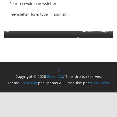
Pour recevoir la newsletter
BRÈVES
CAT ACTU
SORTIES
[newsletter_form type="minimal"]
les fête sa 9ᵉ édition
La Fête de la Mer et des Pêcheurs 
Roussillon
03/08/2026
presscat
Copyright © 2026
Press Cat
. Tous droits réservés.
Theme
ColorMag
par ThemeGrill. Propulsé par
WordPress
.