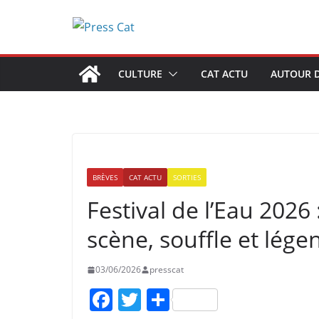
Passer
au
contenu
CULTURE
CAT ACTU
AUTOUR D
BRÈVES
CAT ACTU
SORTIES
Festival de l’Eau 2026
scène, souffle et lége
03/06/2026
presscat
F
T
P