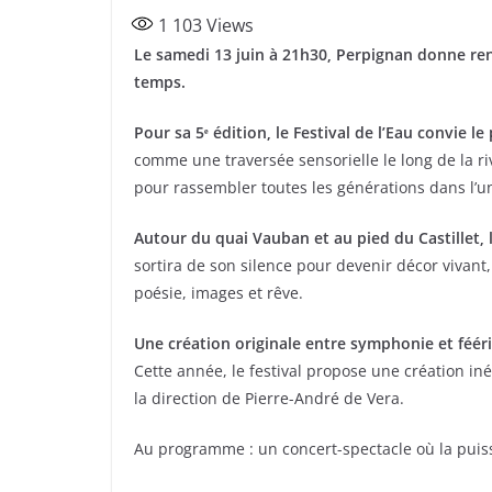
a
w
ar
1 103
Views
c
itt
ta
Le samedi 13 juin à 21h30, Perpignan donne re
e
er
g
temps.
b
er
Pour sa 5ᵉ édition, le Festival de l’Eau convie l
o
comme une traversée sensorielle le long de la r
o
pour rassembler toutes les générations dans l’u
k
Autour du quai Vauban et au pied du Castillet, 
sortira de son silence pour devenir décor vivan
poésie, images et rêve.
Une création originale entre symphonie et féér
Cette année, le festival propose une création in
la direction de Pierre-André de Vera.
Au programme : un concert-spectacle où la puiss