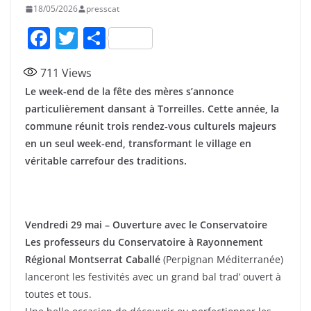
18/05/2026
presscat
F
T
P
a
w
ar
711
Views
c
itt
ta
Le week‑end de la fête des mères s’annonce
e
er
g
particulièrement dansant à Torreilles. Cette année, la
b
er
commune réunit trois rendez‑vous culturels majeurs
o
en un seul week‑end, transformant le village en
véritable carrefour des traditions.
o
k
Vendredi 29 mai – Ouverture avec le Conservatoire
Les professeurs du Conservatoire à Rayonnement
Régional Montserrat Caballé
(Perpignan Méditerranée)
lanceront les festivités avec un grand bal trad’ ouvert à
toutes et tous.