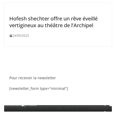
Hofesh shechter offre un rêve éveillé
vertigineux au théâtre de l’Archipel
24/09/2025
Pour recevoir la newsletter
 ACTU
SORTIES
BRÈVES
CAT ACTU
[newsletter_form type="minimal"]
 La Têt dans les Étoiles fête sa 9ᵉ édition
La Fête de la 
Roussillon
presscat
03/08/2026
pres