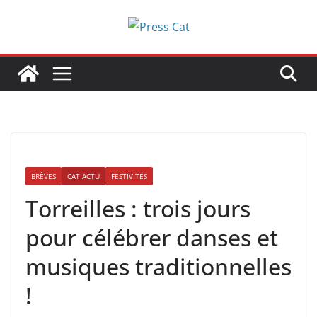
Passer
au
contenu
BRÈVES
CAT ACTU
FESTIVITÉS
Torreilles : trois jours
pour célébrer danses et
musiques traditionnelles
!