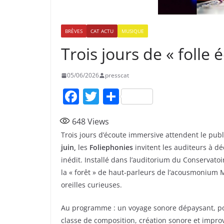
BRÈVES
CAT ACTU
MUSIQUE
Trois jours de « folle
05/06/2026
presscat
F
T
P
a
w
ar
648
Views
c
itt
ta
Trois jours d’écoute immersive attendent le pub
e
er
g
juin,
les
Foliephonies
invitent les auditeurs à d
b
er
inédit. Installé dans l’auditorium du Conservatoi
o
la « forêt » de haut‑parleurs de l’acousmonium
oreilles curieuses.
o
k
Au programme : un voyage sonore dépaysant, port
classe de composition, création sonore et impro