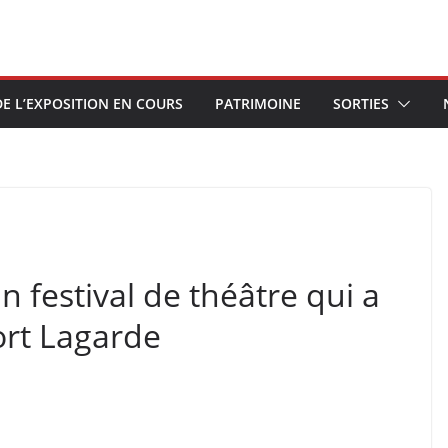
E L’EXPOSITION EN COURS
PATRIMOINE
SORTIES
n festival de théâtre qui a
BRÈVES
ort Lagarde
Le F
Étoi
05/08
BRÈVES
CAT ACTU
SORTIES