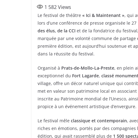
a
w
ar
1 582
Views
c
itt
ta
Le festival de théâtre
« Ici & Maintenant »
, qui a
e
er
g
lors d’une conférence de presse organisée le 2
b
er
des élus, de la CCI
et de la fondatrice du festival
o
marquée par une volonté commune de partage et 
première édition, est aujourd’hui soutenue et ap
o
dans la réussite du festival.
k
Organisé à
Prats-de-Mollo-La-Preste
, en plein 
exceptionnel du
Fort Lagarde
,
classé monument 
village, offre un décor naturel unique qui contribu
met en valeur son patrimoine local en associant
inscrite au Patrimoine mondial de l’Unesco, ains
propice à un événement artistique d’envergure.
Le festival mêle
classique et contemporain
, ave
riches en émotions, portés par des compagnies l
édition, qui avait rassemblé plus de
1 500 spect