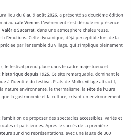
Alénya présente la 5ème
ura lieu
du 6 au 9 août 2026
, a présenté sa deuxième édition
édition du festival
7 mai au
café Vienne
. L’événement s’est déroulé en présence
Bioviv’Art sur le thème
,
Valérie Sucarrat
, dans une atmosphère chaleureuse,
« mers et océan,
d’émotions. Cette dynamique, déjà perceptible lors de la
préciée par l’ensemble du village, qui s’implique pleinement
essentiels et fragiles »
17/07/2026
presscat
air, le festival prend place dans le cadre majestueux et
historique depuis 1925
. Ce site remarquable, dominant le
e à l’identité du festival. Prats-de-Mollo, village attractif,
 la nature environnante, le thermalisme, la
Fête de l’Ours
i que la gastronomie et la culture, créant un environnement
c l’ambition de proposer des spectacles accessibles, variés et
ocales et parisiennes. Après le succès de la première
ateurs
sur cinq représentations, avec une jauge de 300