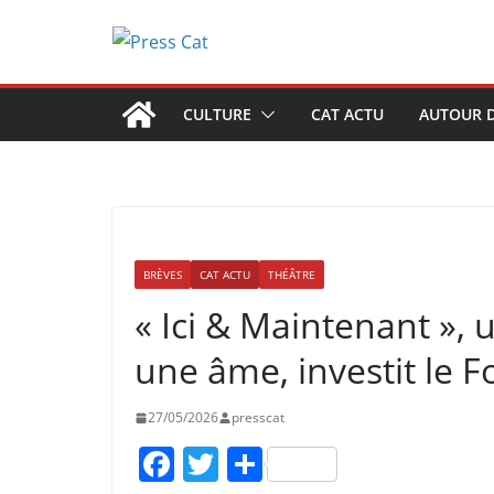
Passer
au
contenu
CULTURE
CAT ACTU
AUTOUR D
BRÈVES
CAT ACTU
THÉÂTRE
« Ici & Maintenant », u
une âme, investit le F
27/05/2026
presscat
F
T
P