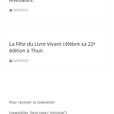
16/02/2025
La Fête du Livre Vivant célèbre sa 22ᵉ
édition à Thuir.
25/05/2025
Pour recevoir la newsletter
TIES
BRÈVES
CAT ACTU
SORTIES
[newsletter_form type="minimal"]