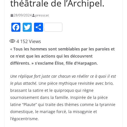
théâtrale de l’Archipel.
28/09/2024
presscat
F
T
P
a
w
ar
4 152
Views
c
itt
ta
«
Tous les hommes sont semblables par les paroles et
e
er
g
ce n’est que les actions qui les découvrent
b
er
différents. » s’exclame Élise, fille d’Harpagon.
o
Une réplique fort juste car chacun va révéler ce à quoi il est
o
le plus attaché.
Une pièce mythique revisitée avec brio,
k
brassant la satire et le quiproquo qui règne
sournoisement dans la famille. Inspirée de la pièce
latine “Plaute” qui traite des thèmes comme la tyrannie
domestique, le mariage forcé, la misogynie et
l’égocentrisme.