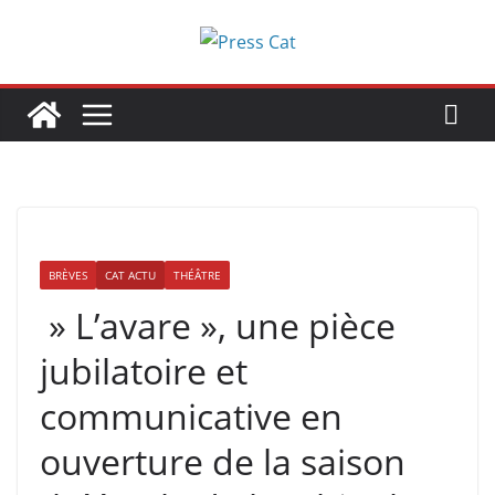
Passer
au
contenu
BRÈVES
CAT ACTU
THÉÂTRE
» L’avare », une pièce
jubilatoire et
communicative en
ouverture de la saison