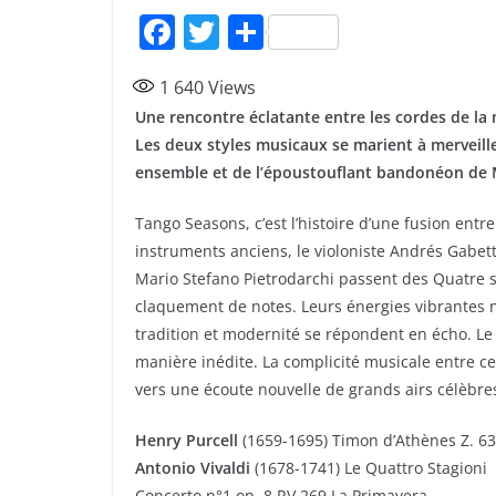
F
T
P
a
w
ar
1 640
Views
c
itt
ta
Une rencontre éclatante entre les cordes de la
e
er
g
Les deux styles musicaux se marient à merveill
b
er
ensemble et de l’époustouflant bandonéon de M
o
Tango Seasons, c’est l’histoire d’une fusion entre
o
instruments anciens, le violoniste Andrés Gabetta
k
Mario Stefano Pietrodarchi passent des Quatre s
claquement de notes. Leurs énergies vibrantes 
tradition et modernité se répondent en écho. Le 
manière inédite. La complicité musicale entre 
vers une écoute nouvelle de grands airs célèbres 
Henry Purcell
(1659-1695) Timon d’Athènes Z. 6
Antonio Vivaldi
(1678-1741) Le Quattro Stagioni
Concerto n°1 op. 8 RV 269 La Primavera