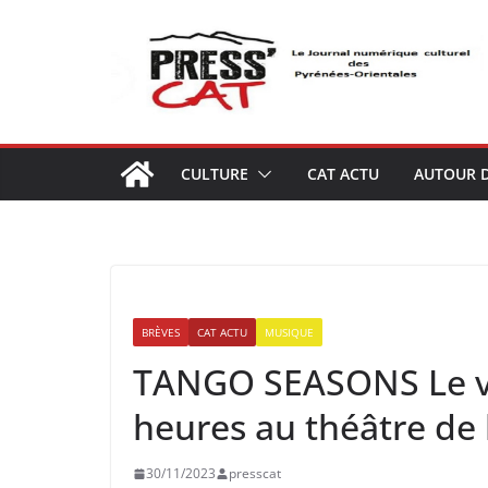
Passer
au
contenu
CULTURE
CAT ACTU
AUTOUR D
BRÈVES
CAT ACTU
MUSIQUE
TANGO SEASONS Le v
heures au théâtre de 
30/11/2023
presscat