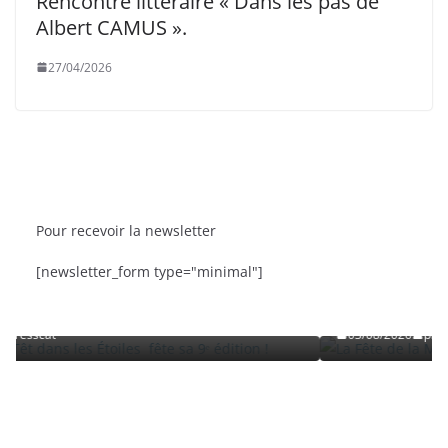
Rencontre littéraire « Dans les pas de
Albert CAMUS ».
27/04/2026
Pour recevoir la newsletter
BRÈVES
CAT ACTU
SORTIES
[newsletter_form type="minimal"]
 fête sa 9ᵉ édition
La Fête de la Mer et des Pêcheurs à C
Roussillon
03/08/2026
presscat