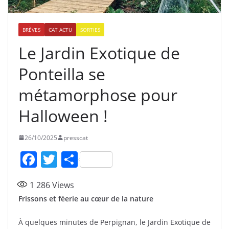
BRÈVES
CAT ACTU
SORTIES
Le Jardin Exotique de
Ponteilla se
métamorphose pour
Halloween !
26/10/2025
presscat
F
T
P
a
w
ar
1 286
Views
c
itt
ta
Frissons et féerie au cœur de la nature
e
er
g
b
er
À quelques minutes de Perpignan, le Jardin Exotique de