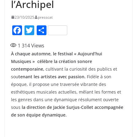
l’Archipel
23/10/2025
presscat
F
T
P
a
w
ar
1 314
Views
c
itt
ta
À chaque automne, le festival « Aujourd’hui
e
er
g
Musiques » célèbre la création sonore
b
er
contemporaine,
cultivant la curiosité des publics et
o
sou
tenant les artistes avec passion.
Fidèle à son
époque, il propose une traversée vibrante des
o
esthétiques musicales actuelles, mêlant les formes et
k
les genres dans une dynamique résolument ouverte
sous
la direction de Jackie Surjus-Collet accompagnée
de son équipe dynamique.