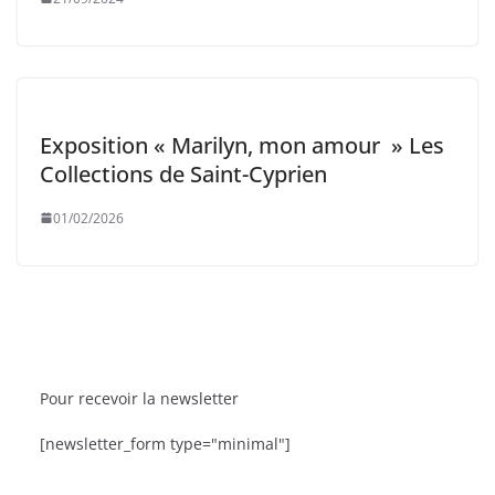
Exposition « Marilyn, mon amour » Les
Collections de Saint-Cyprien
01/02/2026
Pour recevoir la newsletter
BRÈVES
CAT ACTU
SORTIES
[newsletter_form type="minimal"]
 9ᵉ édition
La Fête de la Mer et des Pêcheurs à Canet-en
Roussillon