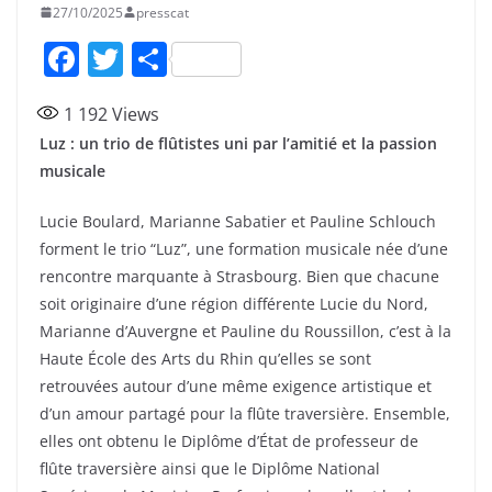
27/10/2025
presscat
F
T
P
a
w
ar
1 192
Views
c
itt
ta
Luz : un trio de flûtistes uni par l’amitié et la passion
e
er
g
musicale
b
er
Lucie Boulard, Marianne Sabatier et Pauline Schlouch
o
forment le trio “Luz”, une formation musicale née d’une
o
rencontre marquante à Strasbourg. Bien que chacune
k
soit originaire d’une région différente Lucie du Nord,
Marianne d’Auvergne et Pauline du Roussillon, c’est à la
Haute École des Arts du Rhin qu’elles se sont
retrouvées autour d’une même exigence artistique et
d’un amour partagé pour la flûte traversière. Ensemble,
elles ont obtenu le Diplôme d’État de professeur de
flûte traversière ainsi que le Diplôme National