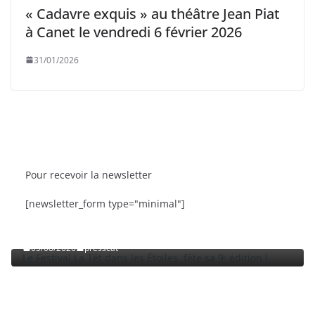
« Cadavre exquis » au théâtre Jean Piat
à Canet le vendredi 6 février 2026
31/01/2026
Pour recevoir la newsletter
CTU
SORTIES
BRÈVES
CAT ACTU
[newsletter_form type="minimal"]
La Têt dans les Étoiles fête sa 9ᵉ édition
La Fête de la Me
Roussillon
presscat
03/08/2026
press