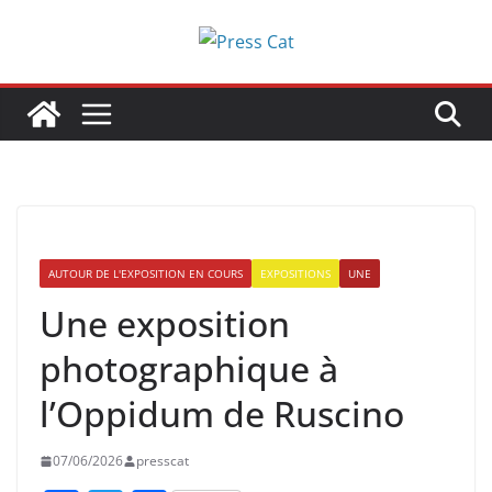
Passer
au
contenu
AUTOUR DE L'EXPOSITION EN COURS
EXPOSITIONS
UNE
Une exposition
photographique à
l’Oppidum de Ruscino
07/06/2026
presscat