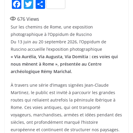
F
T
P
a
w
ar
676
Views
c
itt
ta
Sur les chemins de Rome, une exposition
e
er
g
photographique à l’Oppidum de Ruscino
b
er
Du 13 juin au 20 septembre 2026, l’Oppidum de
o
Ruscino accueille l’exposition photographique
« Via Aurélia, Via Augusta, Via Domitia : ces voies qui
o
nous mènent à Rome », présentée au Centre
k
archéologique Rémy Marichal.
À travers une série d’images signées Jean‑Claude
Martinez, le public est invité à parcourir les grandes
routes qui reliaient autrefois la péninsule Ibérique à
Rome. Ces voies antiques, qui ont transporté
voyageurs, marchandises, armées et idées pendant des
siècles, ont profondément marqué l’histoire
européenne et continuent de structurer nos paysages.