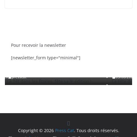
Pour recevoir la newsletter
BRÈVES
CAT ACTU
SORTIES
[newsletter_form type="minimal"]
les fête sa 9ᵉ édition
La Fête de la Mer et des Pêcheurs 
Roussillon
03/08/2026
presscat
Copyright © 2026
Press Cat
. Tous droits réservés.