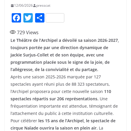
12/06/2026
presscat
F
T
P
a
w
ar
729
Views
c
itt
ta
Le Théâtre de l’Archipel a dévoilé sa saison 2026-2027,
e
er
g
toujours portée par une direction dynamique de
b
er
Jackie Surjus-Collet et de son équipe, avec une
o
programmation placée sous le signe de la joie, de
l’allégresse, de la convivialité et du partage.
o
Après une saison 2025-2026 marquée par 127
k
spectacles ayant réuni plus de 88 323 spectateurs,
l’Archipel proposera pour cette nouvelle saison
110
spectacles répartis sur 206 représentations.
Une
fréquentation importante est attendue, témoignant de
l’attachement du public à cette institution culturelle.
Pour célébrer
les 15 ans de l’Archipel, le spectacle de
cirque Naïade ouvrira la saison en plein air.
La