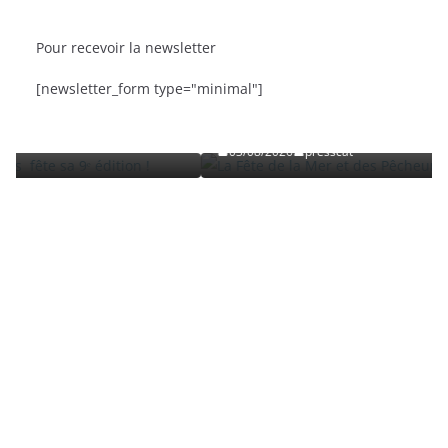
Pour recevoir la newsletter
BRÈVES
CAT ACTU
SORTIES
[newsletter_form type="minimal"]
ᵉ édition
La Fête de la Mer et des Pêcheurs à Canet-en-
Roussillon
03/08/2026
presscat