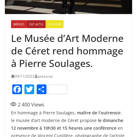
BRÈVES
CAT ACTU
CULTURE
Le Musée d’Art Moderne
de Céret rend hommage
à Pierre Soulages.
09/11/2023
presscat
F
T
P
a
w
ar
2 400
Views
c
itt
ta
En hommage à Pierre Soulages,
maître de l’outrenoir
,
e
er
g
le musée d’art moderne de Céret propose
le dimanche
b
er
12 novembre à 10h30 et 15 heures une conférence
en
présence de Vincent Cunillère, photographe de l’artiste