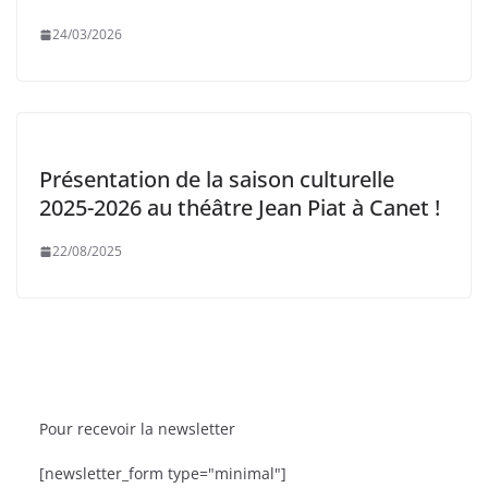
24/03/2026
Présentation de la saison culturelle
2025-2026 au théâtre Jean Piat à Canet !
22/08/2025
Pour recevoir la newsletter
BRÈVES
CAT ACTU
SORTIES
B
[newsletter_form type="minimal"]
Le Festival La Têt dans les Étoiles fête sa 9ᵉ édition
La