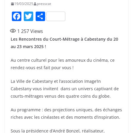
19/03/2025
presscat
F
T
P
a
w
ar
1 257
Views
c
itt
ta
Les Rencontres du Court-Métrage à Cabestany du 20
e
er
g
au 23 mars 2025 !
b
er
Au centre culturel pour les amoureux du cinéma, ce
o
rendez-vous est fait pour vous !
o
k
La Ville de Cabestany et l’association Image’In
Cabestany vous invitent dans un univers captivant de
courts-métrages venus des quatre coins du globe.
Au programme : des projections uniques, des échanges
riches avec les cinéastes et des moments d’inspiration.
Sous la présidence d’André Bonzel, réalisateur,