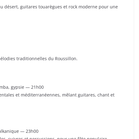
u désert, guitares touarègues et rock moderne pour une
lodies traditionnelles du Roussillon.
umba, gypsie — 21h00
entales et méditerranéennes, mêlant guitares, chant et
balkanique — 23h00
es, cuivres et percussions, pour une fête populaire