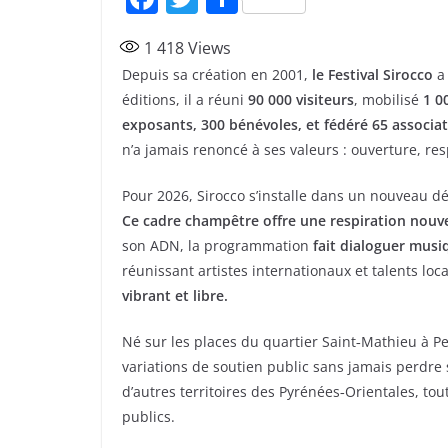
a
w
ar
1 418
Views
c
itt
ta
Depuis sa création en 2001,
le Festival Sirocco
a 
e
er
g
éditions, il a réuni
90 000 visiteurs
, mobilisé
1 0
b
er
exposants, 300 bénévoles, et fédéré 65 associat
o
n’a jamais renoncé à ses valeurs : ouverture, res
o
Pour 2026, Sirocco s’installe dans un nouveau dé
k
Ce cadre champêtre offre une respiration nouvel
son ADN, la programmation
fait dialoguer musi
réunissant artistes internationaux et talents lo
vibrant et libre.
Né sur les places du quartier Saint‑Mathieu à Perp
variations de soutien public sans jamais perdre
d’autres territoires des Pyrénées‑Orientales, tou
publics.