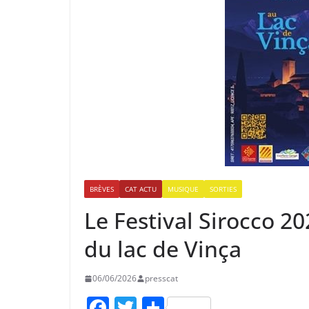
BRÈVES
CAT ACTU
MUSIQUE
SORTIES
Le Festival Sirocco 2
du lac de Vinça
06/06/2026
presscat
F
T
P