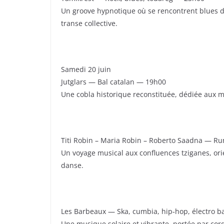
Un groove hypnotique où se rencontrent blues d
transe collective.
Samedi 20 juin
Jutglars — Bal catalan — 19h00
Une cobla historique reconstituée, dédiée aux mé
Titi Robin – Maria Robin – Roberto Saadna — R
Un voyage musical aux confluences tziganes, ori
danse.
Les Barbeaux — Ska, cumbia, hip‑hop, électro 
Une musique solaire et vibrante, portée par cord