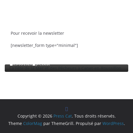
Pour recevoir la newsletter
BRÈVES
CAT ACTU
SORTIES
[newsletter_form type="minimal"]
La Fête de la Mer et des Pêcheurs à Canet-en-
Roussillon
03/08/2026
presscat
Copyright © 2026
Press Cat
. Tous droits réservés.
Theme
ColorMag
par ThemeGrill. Propulsé par
WordPress
.