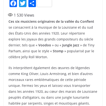
F
T
P
a
w
ar
1 530
Views
c
itt
ta
Ces six musiciens originaires de la vallée du Conflent
e
er
g
se consacrent à la musique de la Louisiane et du sud
b
er
des États-Unis des années 1920. Leur répertoire
o
explore les joyaux des grands compositeurs du siècle
dernier, tels que «
Voodoo
» ou «
Jungle Jazz
» de Tiny
o
Parham, ainsi que le style «
Stomp
» popularisé par le
k
célèbre Jelly Roll Morton.
Ils interprètent également des œuvres de légendes
comme King Oliver, Louis Armstrong, et bien d’autres
morceaux rares emblématiques de cette période
unique. Fermez les yeux et laissez-vous transporter
dans les années 1920, au cœur des marais de Louisiane
peuplés d’alligators, ou dans une jungle luxuriante
habitée par serpents, singes et moustiques géants.