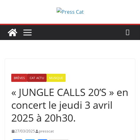
Passer
au
contenu
BRÈVES
CAT ACTU
MUSIQUE
« JUNGLE CALLS 20’S » en
concert le jeudi 3 avril
2025 à 20h30.
27/03/2025
presscat