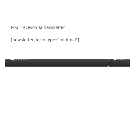
Pour recevoir la newsletter
BRÈVES
CAT ACTU
SORTIES
[newsletter_form type="minimal"]
fête sa 9ᵉ édition
La Fête de la Mer et des Pêcheurs à C
Roussillon
03/08/2026
presscat