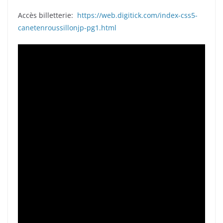
Accès billetterie:
https://web.digitick.com/index-css5-
canetenroussillonjp-pg1.html