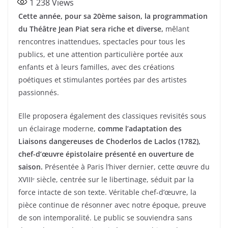
1 238
Views
c
itt
ta
Cette année, pour sa 20ème saison, la programmation
e
er
g
du Théâtre Jean Piat sera riche et diverse,
mêlant
b
er
rencontres inattendues, spectacles pour tous les
o
publics, et une attention particulière portée aux
enfants et à leurs familles, avec des créations
o
poétiques et stimulantes portées par des artistes
k
passionnés.
Elle proposera également des classiques revisités sous
un éclairage moderne,
comme l’adaptation des
Liaisons dangereuses de Choderlos de Laclos (1782),
chef-d’œuvre épistolaire présenté en ouverture de
saison.
Présentée à Paris l’hiver dernier, cette œuvre du
XVIIIᵉ siècle, centrée sur le libertinage, séduit par la
force intacte de son texte. Véritable chef-d’œuvre, la
pièce continue de résonner avec notre époque, preuve
de son intemporalité. Le public se souviendra sans