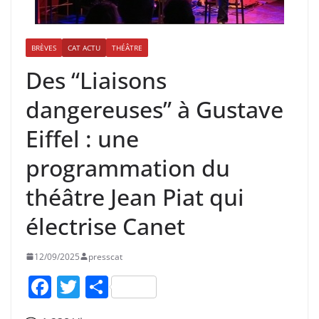
BRÈVES
CAT ACTU
THÉÂTRE
Des “Liaisons
dangereuses” à Gustave
Eiffel : une
programmation du
théâtre Jean Piat qui
électrise Canet
12/09/2025
presscat
F
T
P
a
w
ar