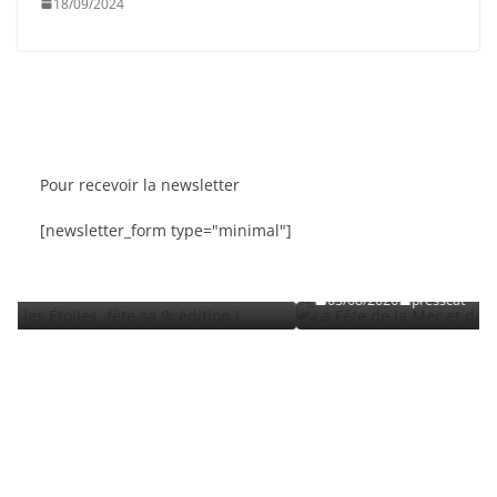
18/09/2024
Pour recevoir la newsletter
BRÈVES
CAT ACTU
SORTIES
[newsletter_form type="minimal"]
 sa 9ᵉ édition
La Fête de la Mer et des Pêcheurs à Canet
Roussillon
03/08/2026
presscat