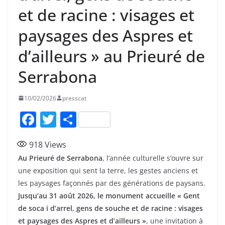
et de racine : visages et
paysages des Aspres et
d’ailleurs » au Prieuré de
Serrabona
10/02/2026
presscat
F
T
P
a
w
ar
918
Views
c
itt
ta
Au Prieuré de Serrabona
, l’année culturelle s’ouvre sur
e
er
g
une exposition qui sent la terre, les gestes anciens et
b
er
les paysages façonnés par des générations de paysans.
o
Jusqu’au 31 août 2026, le monument accueille « Gent
de soca i d’arrel, gens de souche et de racine : visages
o
et paysages des Aspres et d’ailleurs »
, une invitation à