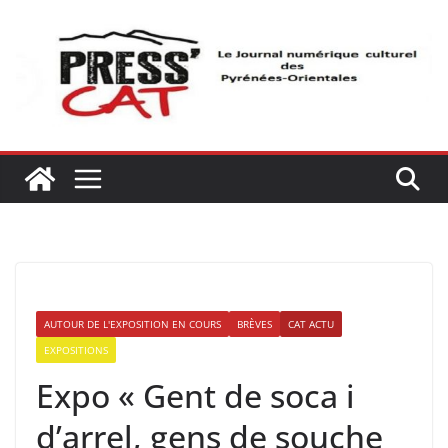
Passer
au
contenu
AUTOUR DE L'EXPOSITION EN COURS
BRÈVES
CAT ACTU
EXPOSITIONS
Expo « Gent de soca i
d’arrel, gens de souche