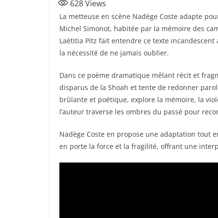
628
Views
c
itt
ta
La metteuse en scène Nadège Coste adapte pour
e
er
g
Michel Simonot, habitée par la mémoire des camps
b
er
Laëtitia Pitz fait entendre ce texte incandescent
o
la nécessité de ne jamais oublier.
o
Dans ce poème dramatique mêlant récit et fragm
k
disparus de la Shoah et tente de redonner parole
brûlante et poétique, explore la mémoire, la viol
l’auteur traverse les ombres du passé pour recom
Nadège Coste en propose une adaptation tout en i
en porte la force et la fragilité, offrant une inte