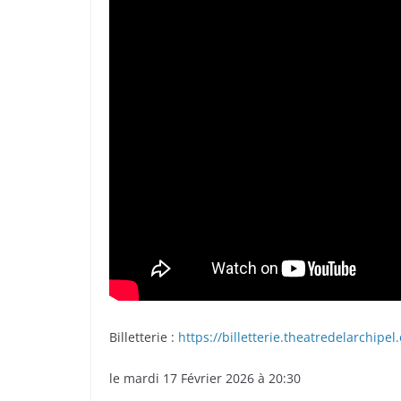
Billetterie :
https://billetterie.theatredelarchipe
le mardi 17 Février 2026 à 20:30