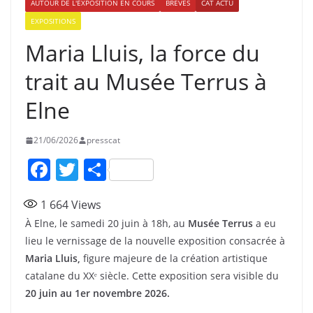
AUTOUR DE L'EXPOSITION EN COURS
BRÈVES
CAT ACTU
EXPOSITIONS
Maria Lluis, la force du
trait au Musée Terrus à
Elne
21/06/2026
presscat
F
T
P
a
w
ar
1 664
Views
c
itt
ta
À Elne, le samedi 20 juin à 18h, au
Musée Terrus
a eu
e
er
g
lieu le vernissage de la nouvelle exposition consacrée à
b
er
Maria Lluis,
figure majeure de la création artistique
o
catalane du XXᵉ siècle. Cette exposition sera visible du
20 juin au 1er novembre 2026.
o