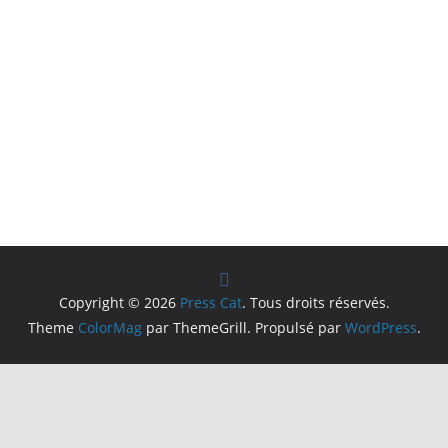
Copyright © 2026
Press Cat
. Tous droits réservés.
Theme
ColorMag
par ThemeGrill. Propulsé par
WordPress
.