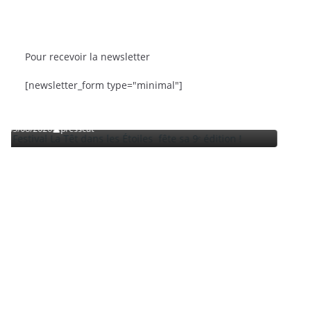
Pour recevoir la newsletter
BRÈVES
CAT ACTU
SORTIES
[newsletter_form type="minimal"]
iles fête sa 9ᵉ édition
La Fête de la Mer et des Pêcheurs
Roussillon
03/08/2026
presscat