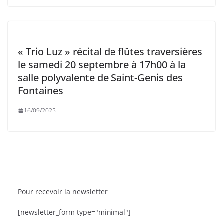
« Trio Luz » récital de flûtes traversières
le samedi 20 septembre à 17h00 à la
salle polyvalente de Saint-Genis des
Fontaines
16/09/2025
Pour recevoir la newsletter
 ACTU
SORTIES
BRÈVES
CAT ACTU
[newsletter_form type="minimal"]
 La Têt dans les Étoiles fête sa 9ᵉ édition
La Fête de la 