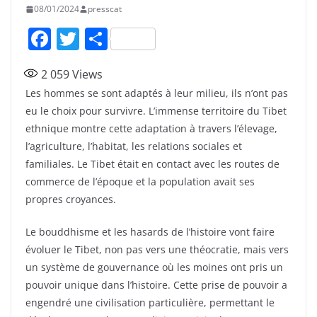
08/01/2024
presscat
F
T
P
a
w
ar
2 059
Views
c
itt
ta
Les hommes se sont adaptés à leur milieu, ils n’ont pas
e
er
g
eu le choix pour survivre. L’immense territoire du Tibet
b
er
ethnique montre cette adaptation à travers l’élevage,
o
l’agriculture, l’habitat, les relations sociales et
familiales. Le Tibet était en contact avec les routes de
o
commerce de l’époque et la population avait ses
k
propres croyances.
Le bouddhisme et les hasards de l’histoire vont faire
évoluer le Tibet, non pas vers une théocratie, mais vers
un système de gouvernance où les moines ont pris un
pouvoir unique dans l’histoire. Cette prise de pouvoir a
engendré une civilisation particulière, permettant le