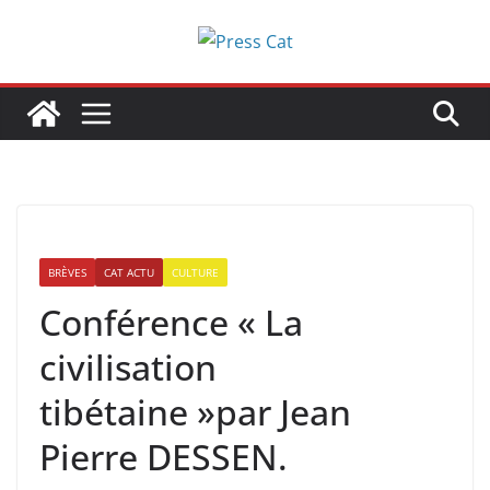
Passer
au
contenu
BRÈVES
CAT ACTU
CULTURE
Conférence « La
civilisation
tibétaine »par Jean
Pierre DESSEN.