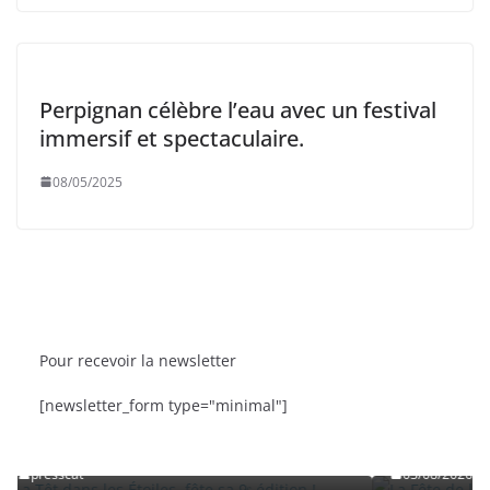
Perpignan célèbre l’eau avec un festival
immersif et spectaculaire.
08/05/2025
Pour recevoir la newsletter
BRÈVES
CAT ACTU
SORTIES
[newsletter_form type="minimal"]
es fête sa 9ᵉ édition
La Fête de la Mer et des Pêcheurs à
Roussillon
03/08/2026
presscat