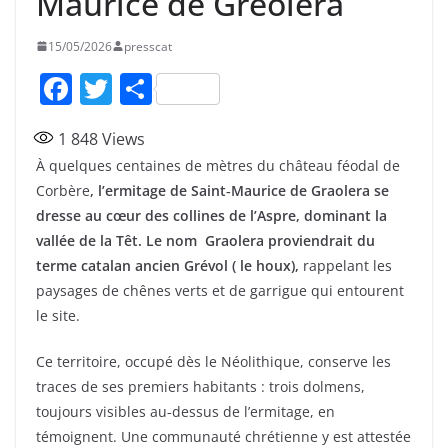
Maurice de Greolera
15/05/2026
presscat
F
T
P
a
w
ar
1 848
Views
c
itt
ta
À quelques centaines de mètres du château féodal de
e
er
g
Corbère
, l’ermitage de Saint‑Maurice de Graolera se
b
er
dresse au cœur des collines de l’Aspre, dominant la
o
vallée de la Têt. Le nom Graolera proviendrait du
terme catalan ancien Grévol ( le houx),
rappelant les
o
paysages de chênes verts et de garrigue qui entourent
k
le site.
Ce territoire, occupé dès le Néolithique, conserve les
traces de ses premiers habitants : trois dolmens,
toujours visibles au‑dessus de l’ermitage, en
témoignent. Une communauté chrétienne y est attestée