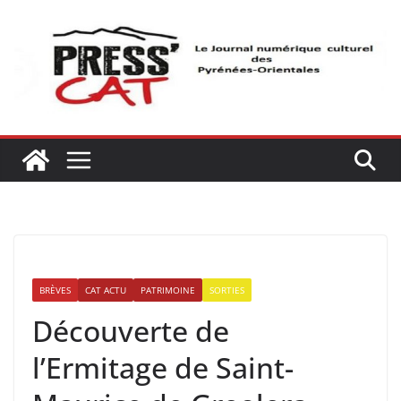
Passer
au
contenu
BRÈVES
CAT ACTU
PATRIMOINE
SORTIES
Découverte de
l’Ermitage de Saint-