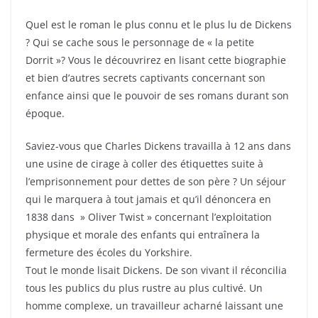
e
er
g
b
er
Quel est le roman le plus connu et le plus lu de Dickens
? Qui se cache sous le personnage de « la petite
o
Dorrit »? Vous le découvrirez en lisant cette biographie
o
et bien d’autres secrets captivants concernant son
k
enfance ainsi que le pouvoir de ses romans durant son
époque.
Saviez-vous que Charles Dickens travailla à 12 ans dans
une usine de cirage à coller des étiquettes suite à
l’emprisonnement pour dettes de son père ? Un séjour
qui le marquera à tout jamais et qu’il dénoncera en
1838 dans » Oliver Twist » concernant l’exploitation
physique et morale des enfants qui entraînera la
fermeture des écoles du Yorkshire.
Tout le monde lisait Dickens. De son vivant il réconcilia
tous les publics du plus rustre au plus cultivé. Un
homme complexe, un travailleur acharné laissant une