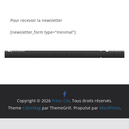
Pour recevoir la newsletter
BRÈVES
CAT ACTU
SORTIES
[newsletter_form type="minimal"]
oiles fête sa 9ᵉ édition
La Fête de la Mer et des Pêcheur
Roussillon
03/08/2026
presscat
Copyright © 2026
Press Cat
. Tous droits réservés.
Theme
ColorMag
par ThemeGrill. Propulsé par
WordPress
.