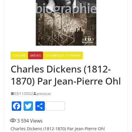
CULTURE
BRÈVES
LA RUBRIQUE LITTÉRAIRE
Charles Dickens (1812-
1870) Par Jean-Pierre Ohl
03/11/2022
presscat
F
T
P
a
w
ar
3 594
Views
c
itt
ta
Charles Dickens (1812-1870) Par Jean-Pierre Ohl