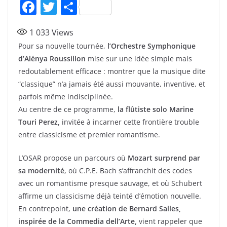
F
T
P
a
w
ar
1 033
Views
c
itt
ta
Pour sa nouvelle tournée,
l’Orchestre Symphonique
e
er
g
d’Alénya Roussillon
mise sur une idée simple mais
b
er
redoutablement efficace : montrer que la musique dite
o
“classique” n’a jamais été aussi mouvante, inventive, et
parfois même indisciplinée.
o
Au centre de ce programme,
la flûtiste solo Marine
k
Touri Perez,
invitée à incarner cette frontière trouble
entre classicisme et premier romantisme.
L’OSAR propose un parcours où
Mozart surprend par
sa modernité
, où C.P.E. Bach s’affranchit des codes
avec un romantisme presque sauvage, et où Schubert
affirme un classicisme déjà teinté d’émotion nouvelle.
En contrepoint,
une création de Bernard Salles,
inspirée de la Commedia dell’Arte,
vient rappeler que