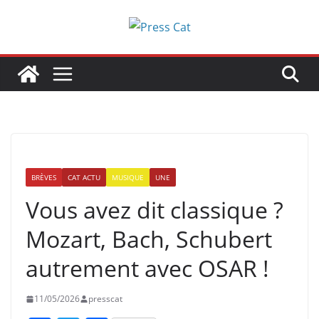
Passer
au
contenu
BRÈVES
CAT ACTU
MUSIQUE
UNE
Vous avez dit classique ?
Mozart, Bach, Schubert
autrement avec OSAR !
11/05/2026
presscat