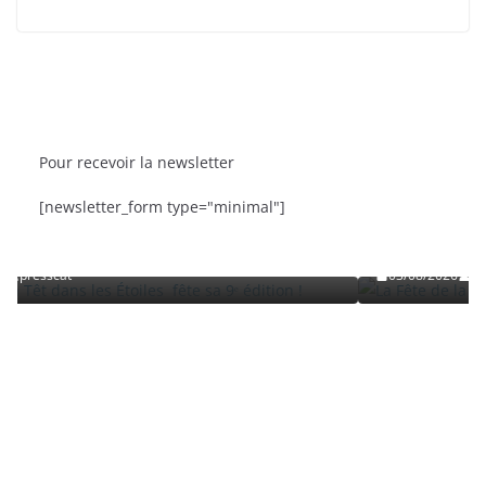
Pour recevoir la newsletter
BRÈVES
CAT ACTU
SORTIES
[newsletter_form type="minimal"]
oiles fête sa 9ᵉ édition
La Fête de la Mer et des Pêcheur
Roussillon
03/08/2026
presscat