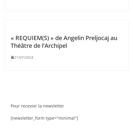
« REQUIEM(S) » de Angelin Preljocaj au
Théâtre de l’Archipel
21/07/2024
Pour recevoir la newsletter
BRÈVES
CAT ACTU
SORTIES
[newsletter_form type="minimal"]
9ᵉ édition
La Fête de la Mer et des Pêcheurs à Canet-en-
Roussillon