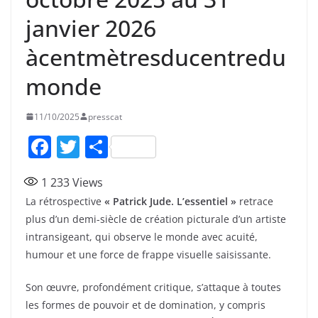
janvier 2026
àcentmètresducentredu
monde
11/10/2025
presscat
F
T
P
a
w
ar
1 233
Views
c
itt
ta
La rétrospective
« Patrick Jude. L’essentiel »
retrace
e
er
g
plus d’un demi-siècle de création picturale d’un artiste
b
er
intransigeant, qui observe le monde avec acuité,
o
humour et une force de frappe visuelle saisissante.
o
Son œuvre, profondément critique, s’attaque à toutes
k
les formes de pouvoir et de domination, y compris