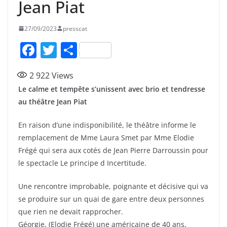
Jean Piat
27/09/2023
presscat
F
T
P
a
w
ar
2 922
Views
c
itt
ta
Le calme et tempête s’unissent avec brio et tendresse
e
er
g
au théâtre Jean Piat
b
er
En raison d’une indisponibilité, le théâtre informe le
o
remplacement de Mme Laura Smet par Mme Elodie
o
Frégé qui sera aux cotés de Jean Pierre Darroussin pour
k
le spectacle Le principe d Incertitude.
Une rencontre improbable, poignante et décisive qui va
se produire sur un quai de gare entre deux personnes
que rien ne devait rapprocher.
Géorgie, (Elodie Frégé) une américaine de 40 ans,