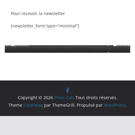
Pour recevoir la newsletter
BRÈVES
CAT ACTU
SORTIES
[newsletter_form type="minimal"]
iles fête sa 9ᵉ édition
La Fête de la Mer et des Pêcheurs
Roussillon
03/08/2026
presscat
Copyright © 2026
Press Cat
. Tous droits réservés.
Theme
ColorMag
par ThemeGrill. Propulsé par
WordPress
.