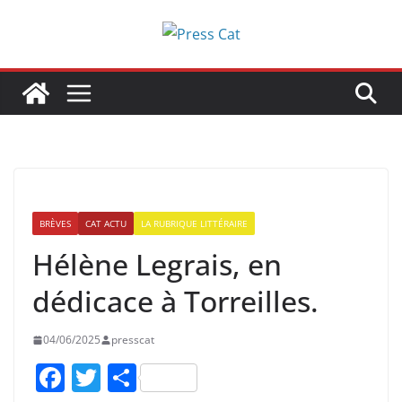
Passer
au
contenu
BRÈVES
CAT ACTU
LA RUBRIQUE LITTÉRAIRE
Hélène Legrais, en
dédicace à Torreilles.
04/06/2025
presscat
F
T
P