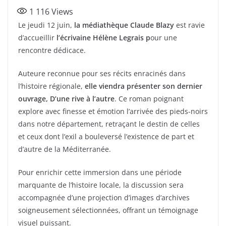
a
w
ar
1 116
Views
c
itt
ta
Le jeudi 12 juin,
la médiathèque Claude Blazy
est ravie
e
er
g
d’accueillir
l’écrivaine Hélène Legrais p
our une
b
er
rencontre dédicace.
o
Auteure reconnue pour ses récits enracinés dans
o
l’histoire régionale,
elle viendra présenter son dernier
k
ouvrage, D’une rive à l’autre
. Ce roman poignant
explore avec finesse et émotion l’arrivée des pieds-noirs
dans notre département, retraçant le destin de celles
et ceux dont l’exil a bouleversé l’existence de part et
d’autre de la Méditerranée.
Pour enrichir cette immersion dans une période
marquante de l’histoire locale, la discussion sera
accompagnée d’une projection d’images d’archives
soigneusement sélectionnées, offrant un témoignage
visuel puissant.