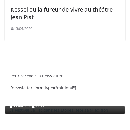
Kessel ou la fureur de vivre au théâtre
Jean Piat
15/04/2026
Pour recevoir la newsletter
BRÈVES
CAT ACTU
SORTIES
BRÈ
[newsletter_form type="minimal"]
Le Festival La Têt dans les Étoiles fête sa 9ᵉ édition
La 
!
Rou
05/08/2026
presscat
03