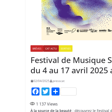
BRÈVES
CAT ACTU
SORTIES
Festival de Musique 
du 4 au 17 avril 2025
02/04/2025
presscat
F
T
P
a
w
ar
1 137
Views
c
itt
ta
À la source de la beauté
: découvrez le Festival