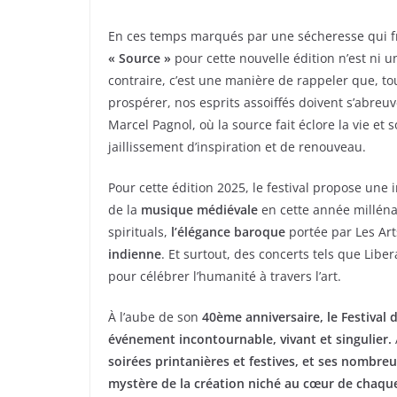
e
er
g
b
er
En ces temps marqués par une sécheresse qui fr
« Source »
o
pour cette nouvelle édition n’est ni u
contraire, c’est une manière de rappeler que, to
o
prospérer, nos esprits assoiffés doivent s’abreuve
k
Marcel Pagnol, où la source fait éclore la vie e
jaillissement d’inspiration et de renouveau.
Pour cette édition 2025, le festival propose un
de la
musique médiévale
en cette année milléna
spirituals,
l’élégance baroque
portée par Les Art
indienne
. Et surtout, des concerts tels que Liber
pour célébrer l’humanité à travers l’art.
À l’aube de son
40ème anniversaire, le Festival
événement incontournable, vivant et singulier.
soirées printanières et festives, et ses nombreus
mystère de la création niché au cœur de chaqu