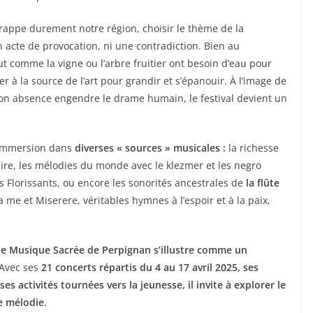
appe durement notre région, choisir le thème de la
n acte de provocation, ni une contradiction. Bien au
ut comme la vigne ou l’arbre fruitier ont besoin d’eau pour
r à la source de l’art pour grandir et s’épanouir. À l’image de
t son absence engendre le drame humain, le festival devient un
e immersion dans
diverses « sources » musicales :
la richesse
ire, les mélodies du monde avec le klezmer et les negro
s Florissants, ou encore les sonorités ancestrales de
la flûte
a me et Miserere, véritables hymnes à l’espoir et à la paix,
 de Musique Sacrée de Perpignan s’illustre comme un
Avec ses
21 concerts répartis du 4 au 17 avril 2025, ses
es activités tournées vers la jeunesse, il invite à explorer le
e mélodie.