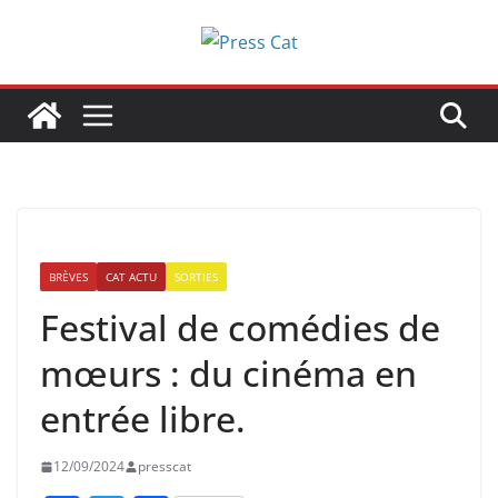
Passer
au
contenu
BRÈVES
CAT ACTU
SORTIES
Festival de comédies de
mœurs : du cinéma en
entrée libre.
12/09/2024
presscat