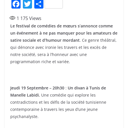
F
T
P
a
w
ar
1 175
Views
c
itt
ta
Le festival de comédies de mœurs s’annonce comme
e
er
g
un événement à ne pas manquer pour les amateurs de
b
er
satire sociale et d’humour mordant
. Ce genre théâtral,
o
qui dénonce avec ironie les travers et les excès de
notre société, sera à l’honneur avec une
o
programmation riche et variée.
k
Jeudi 19 Septembre – 20h30
:
Un divan à Tunis de
Manelle Labidi.
Une comédie qui explore les
contradictions et les défis de la société tunisienne
contemporaine à travers les yeux d’une jeune
psychanalyste.