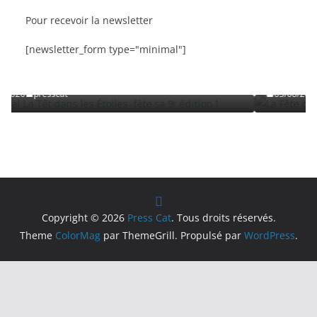
Pour recevoir la newsletter
BRÈVES
CAT ACTU
SORTIES
[newsletter_form type="minimal"]
es fête sa 9ᵉ édition
La Fête de la Mer et des Pêcheurs à
Roussillon
03/08/2026
presscat
Copyright © 2026
Press Cat
. Tous droits réservés.
Theme
ColorMag
par ThemeGrill. Propulsé par
WordPress
.