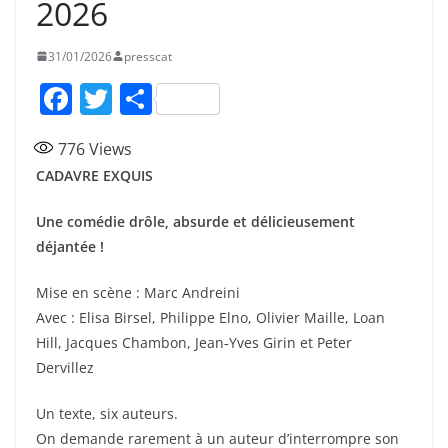
2026
31/01/2026
presscat
F
T
P
a
w
ar
776
Views
c
itt
ta
CADAVRE EXQUIS
e
er
g
b
er
Une comédie drôle, absurde et délicieusement
déjantée !
o
o
Mise en scène : Marc Andreini
k
Avec : Elisa Birsel, Philippe Elno, Olivier Maille, Loan
Hill, Jacques Chambon, Jean‑Yves Girin et Peter
Dervillez
Un texte, six auteurs.
On demande rarement à un auteur d’interrompre son