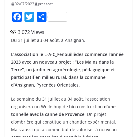
02/07/2023
presscat
F
T
P
a
w
ar
3 072
Views
c
itt
ta
Du 31 juillet au 04 août, à Ansignan.
e
er
g
b
er
L’association le L-A-C_Fenouillèdes commence l’année
2023 avec un nouveau projet : “Les Mains dans la
o
Terre”, un jardin en agroécologie, pédagogique et
o
participatif en milieu rural, dans la commune
k
d’Ansignan, Pyrenées Orientales.
La semaine du 31 juillet au 04 août, l’association
organisera un Workshop de bio-construction
d’une
tonnelle avec la canne de Provence.
Un projet
d’ombrière qui constitue un chantier expérimental.
Mais aussi qui a comme but de valoriser à nouveau