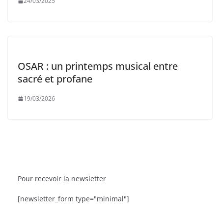
24/03/2025
OSAR : un printemps musical entre
sacré et profane
19/03/2026
Pour recevoir la newsletter
U
SORTIES
BRÈVES
CAT ACTU
SO
[newsletter_form type="minimal"]
 Têt dans les Étoiles fête sa 9ᵉ édition
La Fête de la Mer
Roussillon