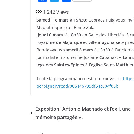
a
w
ar
1 242
Views
c
itt
ta
Samedi 1e mars à 15h30
: Georges Puig vous invi
e
er
g
Médiathèque, rue Émile Zola.
b
er
Jeudi 6 mars
à 18h30 en Salle des Libertés, 3 r
o
royaume de Majorque et ville aragonaise »
prés
Rendez-vous
samedi 8 mars
à 15h30 à l’ancien c
o
journaliste-historienne Josiane Cabanas:
« La mo
k
legs des Saintes-Epines à l’église Saint-Matthieu
Toute la programmation est à retrouver ici:
https
perpignan/read/006446795df54c804f05b
Exposition “Antonio Machado et l’exil, une
mémoire partagée ».