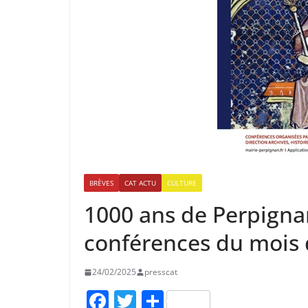
BRÈVES
CAT ACTU
CULTURE
1000 ans de Perpignan
conférences du mois 
24/02/2025
presscat
F
T
P