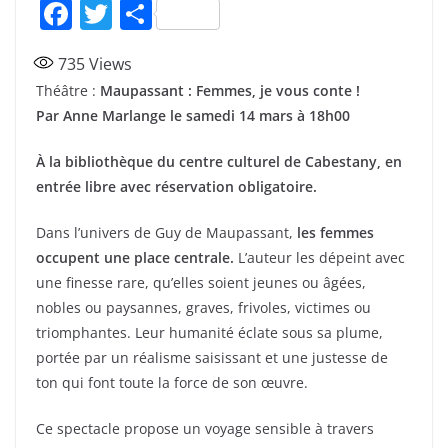
F
T
P
a
w
ar
735
Views
c
itt
ta
Théâtre :
Maupassant : Femmes, je vous conte !
e
er
g
Par Anne Marlange le samedi 14 mars à 18h00
b
er
À la bibliothèque du centre culturel de Cabestany, en
o
entrée libre avec réservation obligatoire.
o
k
Dans l’univers de Guy de Maupassant,
les femmes
occupent une place centrale.
L’auteur les dépeint avec
une finesse rare, qu’elles soient jeunes ou âgées,
nobles ou paysannes, graves, frivoles, victimes ou
triomphantes. Leur humanité éclate sous sa plume,
portée par un réalisme saisissant et une justesse de
ton qui font toute la force de son œuvre.
Ce spectacle propose un voyage sensible à travers