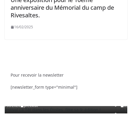
anniversaire du Mémorial du camp de
Rivesaltes.
16/02/2025
Pour recevoir la newsletter
RTIES
BRÈVES
CAT ACTU
SORTIES
[newsletter_form type="minimal"]
 dans les Étoiles fête sa 9ᵉ édition
La Fête de la Mer et 
Roussillon
t
03/08/2026
presscat