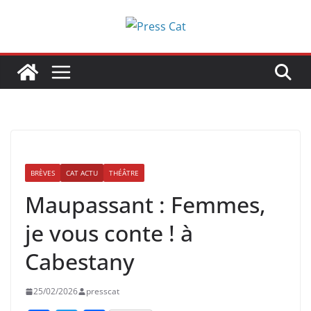
Passer
au
contenu
BRÈVES
CAT ACTU
THÉÂTRE
Maupassant : Femmes,
je vous conte ! à
Cabestany
25/02/2026
presscat