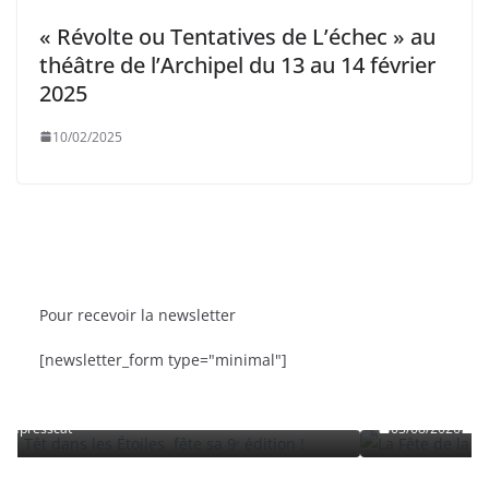
« Révolte ou Tentatives de L’échec » au
théâtre de l’Archipel du 13 au 14 février
2025
10/02/2025
Pour recevoir la newsletter
BRÈVES
CAT ACTU
SORTIES
[newsletter_form type="minimal"]
 fête sa 9ᵉ édition
La Fête de la Mer et des Pêcheurs à C
Roussillon
03/08/2026
presscat