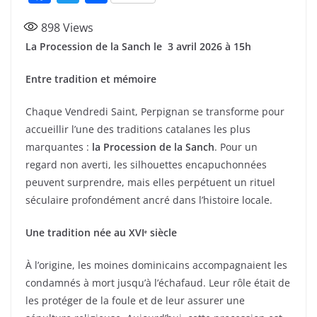
a
w
ar
898
Views
c
itt
ta
La Procession de la Sanch le 3 avril 2026 à 15h
e
er
g
b
er
Entre tradition et mémoire
o
Chaque Vendredi Saint, Perpignan se transforme pour
o
accueillir l’une des traditions catalanes les plus
k
marquantes :
la Procession de la Sanch
. Pour un
regard non averti, les silhouettes encapuchonnées
peuvent surprendre, mais elles perpétuent un rituel
séculaire profondément ancré dans l’histoire locale.
Une tradition née au XVIᵉ siècle
À l’origine, les moines dominicains accompagnaient les
condamnés à mort jusqu’à l’échafaud. Leur rôle était de
les protéger de la foule et de leur assurer une