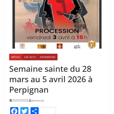
BRÈVES
CAT ACTU
PATRIMOINE
Semaine sainte du 28
mars au 5 avril 2026 à
Perpignan
25/03/2026
presscat
F
T
P